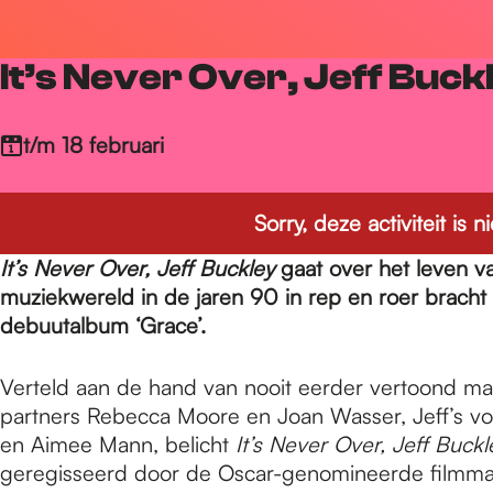
r
It’s Never Over, Jeff Buck
d
t/m 18 februari
e
Sorry, deze activiteit is
h
It’s Never Over, Jeff Buckley
gaat over het leven 
muziekwereld in de jaren 90 in rep en roer bracht to
debuutalbum ‘Grace’.
o
Verteld aan de hand van nooit eerder vertoond mat
m
partners Rebecca Moore en Joan Wasser, Jeff’s v
en Aimee Mann, belicht
It’s Never Over, Jeff Buckl
geregisseerd door de Oscar-genomineerde filmma