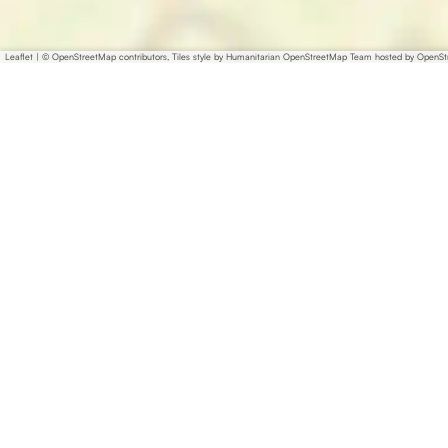
Leaflet
|
© OpenStreetMap contributors, Tiles style by Humanitarian OpenStreetMap Team hosted by OpenS