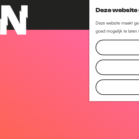
Deze website 
Deze website maakt geb
goed mogelijk te laten
G
a
n
a
a