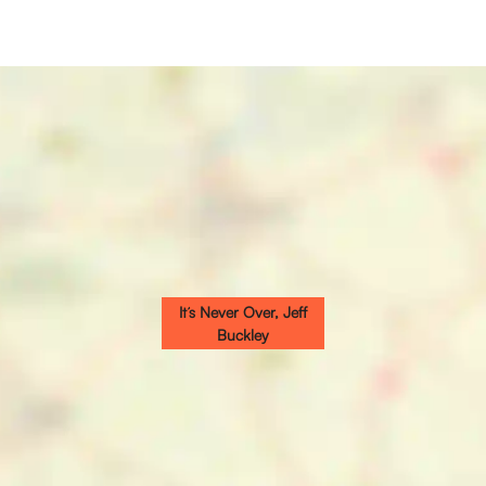
It’s Never Over, Jeff
Buckley