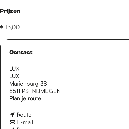
e
Prijzen
p
€ 13,00
a
Contact
g
LUX
LUX
e
Marienburg 38
6511 PS
NIJMEGEN
n
Plan je route
a
a
n
Route
r
a
n
E-mail
I