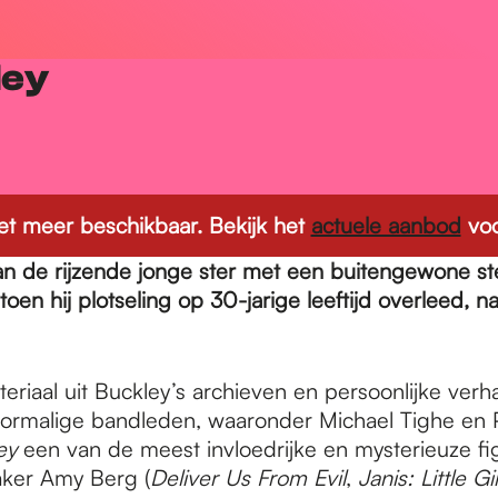
ley
 niet meer beschikbaar. Bekijk het
actuele aanbod
voo
van de rijzende jonge ster met een buitengewone 
en hij plotseling op 30-jarige leeftijd overleed, na
eriaal uit Buckley’s archieven en persoonlijke ver
oormalige bandleden, waaronder Michael Tighe en 
ey
een van de meest invloedrijke en mysterieuze f
ker Amy Berg (
Deliver Us From Evil
,
Janis: Little Gi