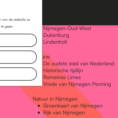
Nijmegen-Oost
Nijmegen-Midden
Z
K
Nijmegen-Zuid
o
a
M
jn om de website zo
Nijmegen-Nieuw-West
e
a
 te gaan.
e
Nijmegen-Oud-West
k
r
Dukenburg
n
e
t
Lindenholt
u
n
Historie
De oudste stad van Nederland
Historische tijdlijn
Romeinse Limes
Vrede van Nijmegen Penning
Natuur in Nijmegen
Groenkaart van Nijmegen
Rijk van Nijmegen