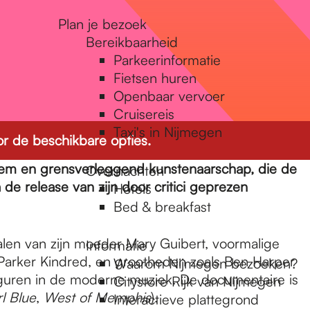
Plan je bezoek
Bereikbaarheid
Parkeerinformatie
Fietsen huren
Openbaar vervoer
Cruisereis
Taxi's in Nijmegen
r de beschikbare opties.
stem en grensverleggend kunstenaarschap, die de
Overnachten
 de release van zijn door critici geprezen
Hotels
Bed & breakfast
halen van zijn moeder Mary Guibert, voormalige
Informatie
Parker Kindred, en grootheden zoals Ben Harper
Waarom Nijmegen bezoeken?
iguren in de moderne muziek. De documentaire is
Citystore Rijk van Nijmegen
rl Blue
,
West of Memphis
).
Interactieve plattegrond