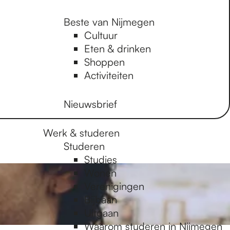
Beste van Nijmegen
Cultuur
Eten & drinken
Shoppen
Activiteiten
Nieuwsbrief
Werk & studeren
Studeren
Studies
Wonen
Verenigingen
Bijbaan
Uitgaan
Waarom studeren in Nijmegen