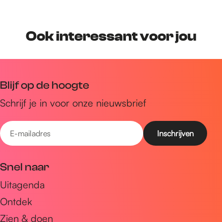
Ook interessant voor jou
Blijf op de hoogte
Schrijf je in voor onze nieuwsbrief
E
-
m
Snel naar
a
Uitagenda
i
Ontdek
l
a
Zien & doen