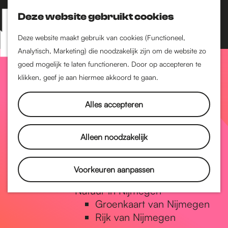
Nijmegen-Zuid
Nijmegen-Nieuw-West
Deze website gebruikt cookies
Z
K
Nijmegen-Oud-West
o
a
M
Deze website maakt gebruik van cookies (Functioneel,
Dukenburg
e
a
Analytisch, Marketing) die noodzakelijk zijn om de website zo
e
Lindenholt
G
k
r
goed mogelijk te laten functioneren. Door op accepteren te
n
e
t
klikken, geef je aan hiermee akkoord te gaan.
Historie
u
n
De oudste stad van
a
Alles accepteren
Nederland
Historische tijdlijn
n
Romeinse Limes
Alleen noodzakelijk
Vrede van Nijmegen
Penning
a
Voorkeuren aanpassen
Natuur in Nijmegen
Groenkaart van Nijmegen
a
Rijk van Nijmegen