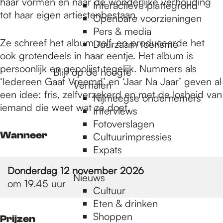
e
haar vormen en naar de wonderlijke verhouding
Interactieve plattegrond
tot haar eigen artiestenbestaan.
Openbare voorzieningen
Pers & media
p
Ze schreef het album zelf, en produceerde het
Duurzaam toerisme
ook grotendeels in haar eentje. Het album is
persoonlijk en gepolijst tegelijk. Nummers als
a
Blijf op de hoogte
‘Iedereen Gaat Vreemd’ en ‘Jaar Na Jaar’ geven al
Verhalen
een idee: fris, zelfverzekerd en met de losheid van
Nijmeegse ondernemers
g
iemand die weet wat ze doet.
Interviews
Fotoverslagen
Wanneer
Cultuurimpressies
e
Expats
Donderdag 12 november 2026
Nieuws
om 19.45 uur
Cultuur
Eten & drinken
Shoppen
Prijzen