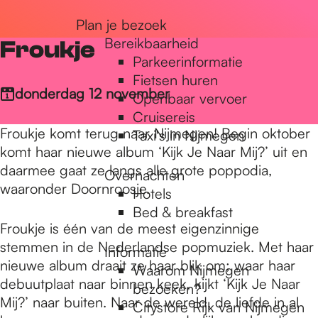
r
Plan je bezoek
Bereikbaarheid
Froukje
Parkeerinformatie
d
Fietsen huren
donderdag 12 november
Openbaar vervoer
Cruisereis
e
Froukje komt terug naar Nijmegen! Begin oktober
Taxi's in Nijmegen
komt haar nieuwe album ‘Kijk Je Naar Mij?’ uit en
h
daarmee gaat ze langs alle grote poppodia,
Overnachten
waaronder Doornroosje.
Hotels
Bed & breakfast
o
Froukje is één van de meest eigenzinnige
stemmen in de Nederlandse popmuziek. Met haar
Informatie
nieuwe album draait ze haar blik om; waar haar
m
Waarom Nijmegen
debuutplaat naar binnen keek, kijkt ‘Kijk Je Naar
bezoeken?
Mij?’ naar buiten. Naar de wereld, de liefde in al
Citystore Rijk van Nijmegen