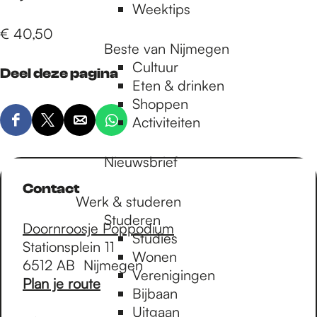
Weektips
€ 40,50
Beste van Nijmegen
Cultuur
Deel deze pagina
Eten & drinken
Shoppen
Activiteiten
D
D
D
D
e
e
e
e
Nieuwsbrief
e
e
e
e
l
l
l
l
Contact
d
d
Werk & studeren
d
d
e
e
e
Studeren
e
Doornroosje Poppodium
z
z
z
z
Studies
Stationsplein 11
e
e
e
e
Wonen
6512 AB
Nijmegen
p
p
p
p
Verenigingen
n
Plan je route
a
a
a
a
Bijbaan
a
g
g
g
g
Uitgaan