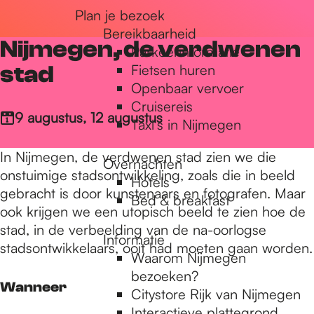
Plan je bezoek
r
Bereikbaarheid
Nijmegen, de verdwenen
Parkeerinformatie
d
stad
Fietsen huren
Openbaar vervoer
Cruisereis
e
9 augustus, 12 augustus
Taxi's in Nijmegen
In Nijmegen, de verdwenen stad zien we die
Overnachten
h
onstuimige stadsontwikkeling, zoals die in beeld
Hotels
gebracht is door kunstenaars en fotografen. Maar
Bed & breakfast
ook krijgen we een utopisch beeld te zien hoe de
o
stad, in de verbeelding van de na-oorlogse
Informatie
stadsontwikkelaars, ooit had moeten gaan worden.
Waarom Nijmegen
m
bezoeken?
Wanneer
Citystore Rijk van Nijmegen
Interactieve plattegrond