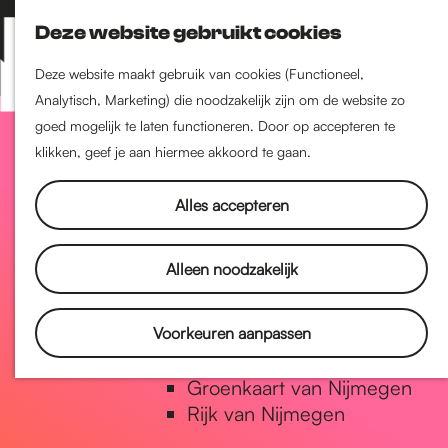
Nijmegen-Zuid
Deze website gebruikt cookies
Nijmegen-Nieuw-West
Z
K
Nijmegen-Oud-West
o
a
M
Deze website maakt gebruik van cookies (Functioneel,
Dukenburg
e
a
Analytisch, Marketing) die noodzakelijk zijn om de website zo
e
Lindenholt
G
k
r
goed mogelijk te laten functioneren. Door op accepteren te
n
e
t
klikken, geef je aan hiermee akkoord te gaan.
u
Historie
n
a
De oudste stad van
Alles accepteren
Nederland
Historische tijdlijn
n
Alleen noodzakelijk
Romeinse Limes
Vrede van Nijmegen Penning
a
Voorkeuren aanpassen
Natuur in Nijmegen
Groenkaart van Nijmegen
a
Rijk van Nijmegen