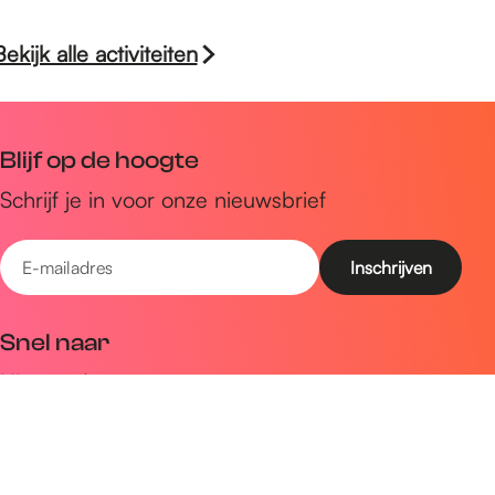
Bekijk alle activiteiten
Blijf op de hoogte
Schrijf je in voor onze nieuwsbrief
E
-
m
Snel naar
a
Uitagenda
i
Ontdek
l
a
Zien & doen
d
Plan je bezoek