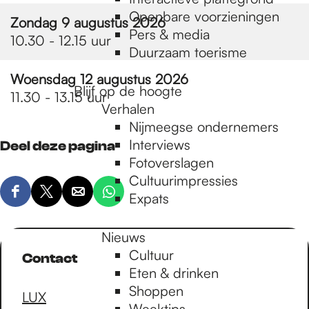
e
Openbare voorzieningen
Zondag 9 augustus 2026
Pers & media
10.30 - 12.15 uur
p
Duurzaam toerisme
Woensdag 12 augustus 2026
Blijf op de hoogte
a
11.30 - 13.15 uur
Verhalen
Nijmeegse ondernemers
g
Interviews
Deel deze pagina
Fotoverslagen
Cultuurimpressies
e
Expats
D
D
D
D
e
e
e
e
e
e
e
e
Nieuws
l
l
l
l
Cultuur
Contact
d
d
d
d
Eten & drinken
e
e
e
e
Shoppen
LUX
z
z
z
z
Weektips