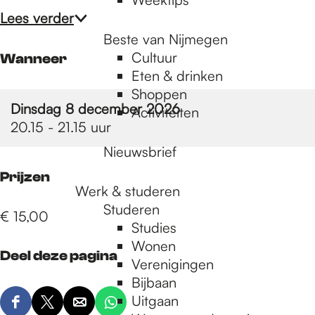
Lees verder
Beste van Nijmegen
Cultuur
Wanneer
Eten & drinken
Shoppen
Dinsdag 8 december 2026
Activiteiten
20.15 - 21.15 uur
Nieuwsbrief
Prijzen
Werk & studeren
Studeren
€ 15,00
Studies
Wonen
Deel deze pagina
Verenigingen
Bijbaan
Uitgaan
D
D
D
D