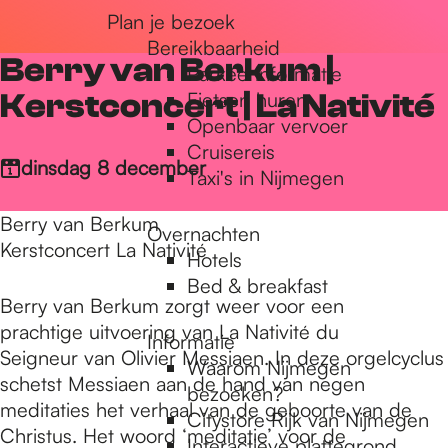
Plan je bezoek
r
Bereikbaarheid
Berry van Berkum |
Parkeerinformatie
d
Kerstconcert | La Nativité
Fietsen huren
Openbaar vervoer
Cruisereis
e
dinsdag 8 december
Taxi's in Nijmegen
Berry van Berkum
Overnachten
h
Kerstconcert La Nativité
Hotels
Bed & breakfast
Berry van Berkum zorgt weer voor een
o
prachtige uitvoering van La Nativité du
Informatie
Seigneur van Olivier Messiaen. In deze orgelcyclus
Waarom Nijmegen
m
schetst Messiaen aan de hand van negen
bezoeken?
meditaties het verhaal van de geboorte van de
Citystore Rijk van Nijmegen
Christus. Het woord ‘meditatie’ voor de
Interactieve plattegrond