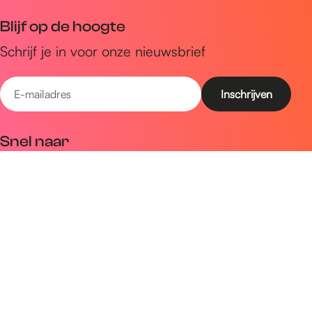
Blijf op de hoogte
Schrijf je in voor onze nieuwsbrief
E
-
m
Snel naar
a
Uitagenda
i
Ontdek
l
a
Zien & doen
d
Plan je bezoek
r
e
Volg ons op social media
s