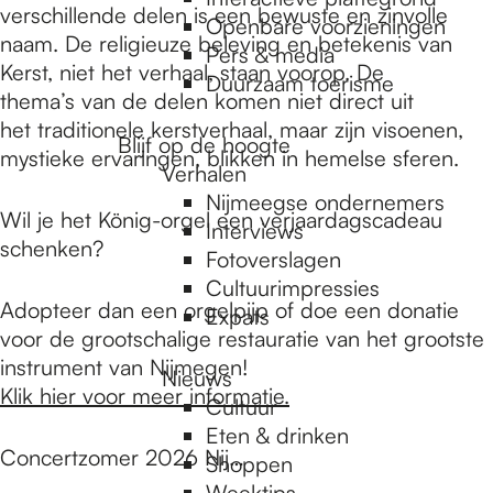
e
verschillende delen is een bewuste en zinvolle
Openbare voorzieningen
naam. De religieuze beleving en betekenis van
Pers & media
Kerst, niet het verhaal, staan voorop. De
p
Duurzaam toerisme
thema’s van de delen komen niet direct uit
het traditionele kerstverhaal, maar zijn visoenen,
Blijf op de hoogte
a
mystieke ervaringen, blikken in hemelse sferen.
Verhalen
Nijmeegse ondernemers
Wil je het König-orgel een verjaardagscadeau
g
Interviews
schenken?
Fotoverslagen
Cultuurimpressies
e
Adopteer dan een orgelpijp of doe een donatie
Expats
voor de grootschalige restauratie van het grootste
instrument van Nijmegen!
Nieuws
Klik hier voor meer informatie.
Cultuur
Eten & drinken
Concertzomer 2026 Nij…
Shoppen
Weektips