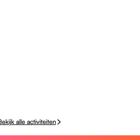
é
t
é
Bekijk alle activiteiten