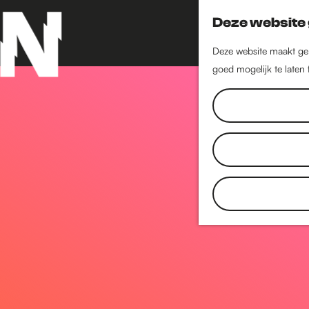
Deze website 
Deze website maakt geb
goed mogelijk te laten
G
a
n
a
a