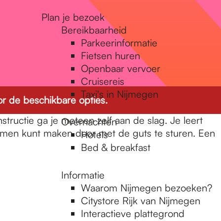
Plan je bezoek
Bereikbaarheid
Parkeerinformatie
Fietsen huren
Openbaar vervoer
Cruisereis
Taxi's in Nijmegen
r de beschikbare opties.
tructie ga je meteen zelf aan de slag. Je leert
Overnachten
rmen kunt maken door met de guts te sturen. Een
Hotels
Bed & breakfast
Informatie
Waarom Nijmegen bezoeken?
Citystore Rijk van Nijmegen
Interactieve plattegrond