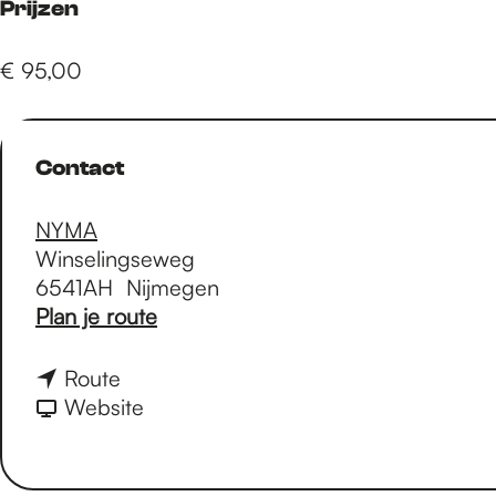
e
Prijzen
€ 95,00
p
a
Contact
NYMA
g
Winselingseweg
6541AH
Nijmegen
e
n
Plan je route
a
a
n
Route
r
a
v
Website
I
a
a
n
r
n
t
I
I