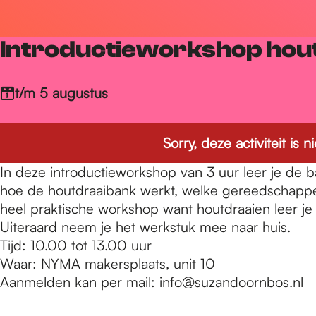
r
Introductieworkshop hou
d
t/m 5 augustus
e
Sorry, deze activiteit is
h
In deze introductieworkshop van 3 uur leer je de ba
hoe de houtdraaibank werkt, welke gereedschappen
heel praktische workshop want houtdraaien leer je 
o
Uiteraard neem je het werkstuk mee naar huis.
Tijd: 10.00 tot 13.00 uur
Waar: NYMA makersplaats, unit 10
m
Aanmelden kan per mail: info@suzandoornbos.nl