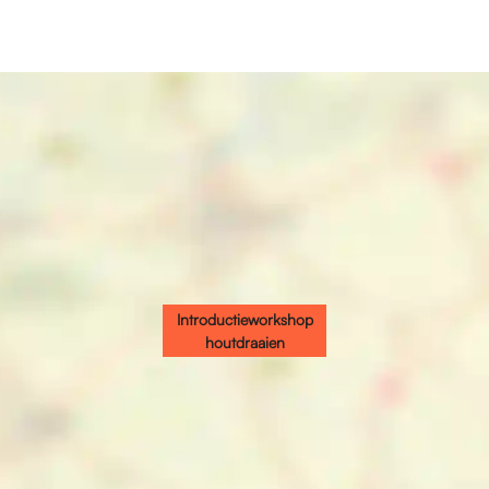
Introductieworkshop
houtdraaien