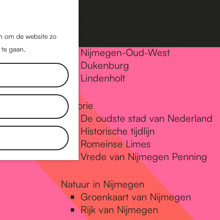
Nijmegen-Oost
Nijmegen-Midden
Z
K
Nijmegen-Zuid
o
a
M
jn om de website zo
Nijmegen-Nieuw-West
e
a
 te gaan.
e
Nijmegen-Oud-West
k
r
Dukenburg
n
e
t
Lindenholt
u
n
Historie
De oudste stad van Nederland
Historische tijdlijn
Romeinse Limes
Vrede van Nijmegen Penning
Natuur in Nijmegen
Groenkaart van Nijmegen
Rijk van Nijmegen