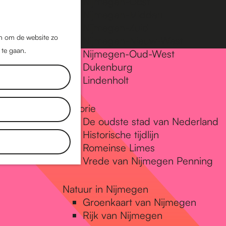
Nijmegen-Oost
Nijmegen-Midden
Z
K
Nijmegen-Zuid
o
a
M
jn om de website zo
Nijmegen-Nieuw-West
e
a
 te gaan.
e
Nijmegen-Oud-West
k
r
Dukenburg
n
e
t
Lindenholt
u
n
Historie
De oudste stad van Nederland
Historische tijdlijn
Romeinse Limes
Vrede van Nijmegen Penning
Natuur in Nijmegen
Groenkaart van Nijmegen
Rijk van Nijmegen