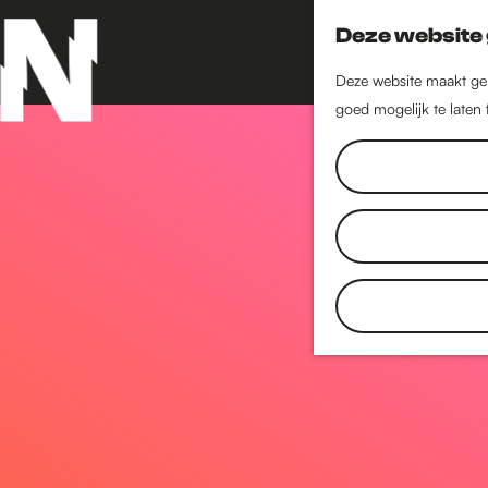
Deze website 
Deze website maakt geb
goed mogelijk te laten
G
a
n
a
a