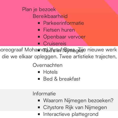
Plan je bezoek
Bereikbaarheid
Parkeerinformatie
Fietsen huren
Openbaar vervoer
Cruisereis
 choreograaf Mohamed Yusuf Boss. Zijn nieuwe werk
Taxi's in Nijmegen
n die we elkaar opleggen. Twee artistieke trajecten,
Overnachten
Hotels
Bed & breakfast
Informatie
Waarom Nijmegen bezoeken?
Citystore Rijk van Nijmegen
Interactieve plattegrond