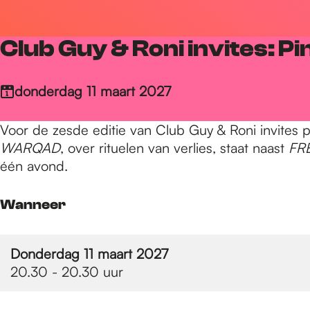
r
Club Guy & Roni invites: P
d
donderdag 11 maart 2027
e
Voor de zesde editie van Club Guy & Roni invites
WARQAD
, over rituelen van verlies, staat naast
FRE
h
één avond.
Wanneer
o
Donderdag 11 maart 2027
m
20.30 - 20.30 uur