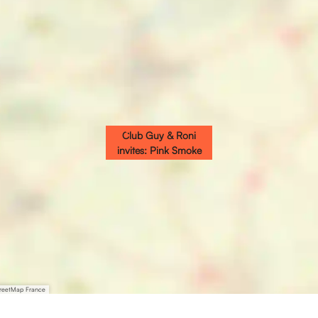
Club Guy & Roni
invites: Pink Smoke
treetMap France