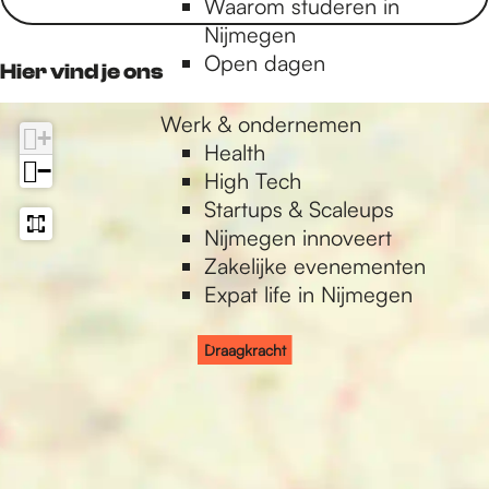
Waarom studeren in
o
g
o
p
h
h
a
r
k
Nijmegen
o
r
k
p
t
t
c
a
r
Open dagen
k
a
Hier vind je ons
h
c
a
L
m
t
h
c
U
L
Werk & ondernemen
+
t
h
X
U
Health
t
−
X
High Tech
Startups & Scaleups
Nijmegen innoveert
Zakelijke evenementen
Expat life in Nijmegen
Draagkracht