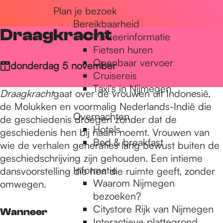
Plan je bezoek
r
Bereikbaarheid
Draagkracht
Parkeerinformatie
d
Fietsen huren
Openbaar vervoer
donderdag 5 november
Cruisereis
e
Taxi's in Nijmegen
Draagkracht
gaat over de vrouwen uit Indonesië,
de Molukken en voormalig Nederlands-Indië die
Overnachten
h
de geschiedenis droegen zonder dat de
Hotels
geschiedenis hen bij naam noemt. Vrouwen van
Bed & breakfast
wie de verhalen generaties lang bewust buiten de
o
geschiedschrijving zijn gehouden. Een intieme
Informatie
dansvoorstelling die hen die ruimte geeft, zonder
Waarom Nijmegen
omwegen.
m
bezoeken?
Citystore Rijk van Nijmegen
Wanneer
Interactieve plattegrond