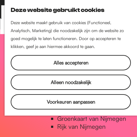
Nijmegen-Zuid
Deze website gebruikt cookies
Nijmegen-Nieuw-West
Z
K
Nijmegen-Oud-West
o
a
M
Deze website maakt gebruik van cookies (Functioneel,
Dukenburg
e
a
Analytisch, Marketing) die noodzakelijk zijn om de website zo
e
Lindenholt
G
k
r
goed mogelijk te laten functioneren. Door op accepteren te
n
e
t
klikken, geef je aan hiermee akkoord te gaan.
u
Historie
n
a
De oudste stad van
Alles accepteren
Nederland
Historische tijdlijn
n
Alleen noodzakelijk
Romeinse Limes
Vrede van Nijmegen Penning
a
Voorkeuren aanpassen
Natuur in Nijmegen
Groenkaart van Nijmegen
a
Rijk van Nijmegen