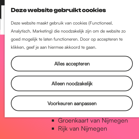
Nijmegen-Zuid
Deze website gebruikt cookies
Nijmegen-Nieuw-West
Z
K
Nijmegen-Oud-West
o
a
M
Deze website maakt gebruik van cookies (Functioneel,
Dukenburg
e
a
Analytisch, Marketing) die noodzakelijk zijn om de website zo
e
Lindenholt
G
k
r
goed mogelijk te laten functioneren. Door op accepteren te
n
e
t
klikken, geef je aan hiermee akkoord te gaan.
u
Historie
n
a
De oudste stad van
Alles accepteren
Nederland
Historische tijdlijn
n
Alleen noodzakelijk
Romeinse Limes
Vrede van Nijmegen Penning
a
Voorkeuren aanpassen
Natuur in Nijmegen
Groenkaart van Nijmegen
a
Rijk van Nijmegen