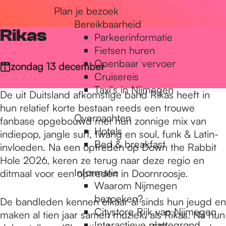
Plan je bezoek
r
Bereikbaarheid
Rikas
Parkeerinformatie
d
Fietsen huren
Openbaar vervoer
zondag 13 december
Cruisereis
e
Taxi's in Nijmegen
De uit Duitsland afkomstige band Rikas heeft in
hun relatief korte bestaan reeds een trouwe
Overnachten
h
fanbase opgebouwd met hun zonnige mix van
Hotels
indiepop, jangle surf, twang en soul, funk & Latin-
Bed & breakfast
invloeden. Na een optreden op Down the Rabbit
o
Hole 2026, keren ze terug naar deze regio en
Informatie
ditmaal voor een optreden in Doornroosje.
Waarom Nijmegen
m
bezoeken?
De bandleden kennen elkaar al sinds hun jeugd en
Citystore Rijk van Nijmegen
maken al tien jaar samen muziek, als Rikas. Na hun
Interactieve plattegrond