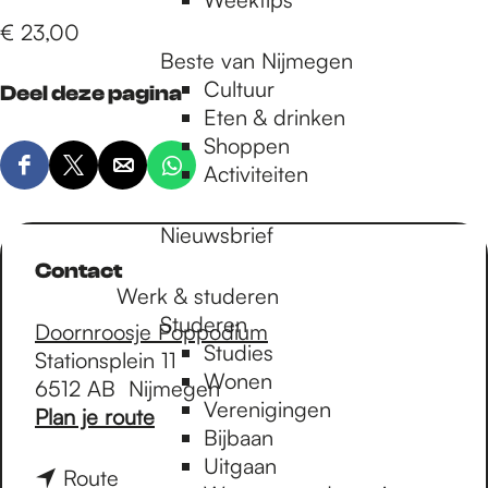
€ 23,00
Beste van Nijmegen
Cultuur
Deel deze pagina
Eten & drinken
Shoppen
Activiteiten
D
D
D
D
e
e
e
e
e
e
e
e
Nieuwsbrief
l
l
l
l
Contact
d
d
d
d
Werk & studeren
e
e
e
e
Studeren
Doornroosje Poppodium
z
z
z
z
Studies
Stationsplein 11
e
e
e
e
Wonen
6512 AB
Nijmegen
p
p
p
p
Verenigingen
n
Plan je route
a
a
a
a
Bijbaan
a
g
g
g
g
Uitgaan
a
n
Route