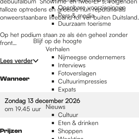
e
debuutalbum ‘Showtime’ en twee EP’s, volgenden
Openbare voorzieningen
talloze optredens en groeide hun reputatie als
Pers & media
onweerstaanbare liveband tot ver buiten Duitsland.
p
Duurzaam toerisme
Op het podium staan ze als één geheel zonder
Blijf op de hoogte
front…
a
Verhalen
Nijmeegse ondernemers
Lees verder
g
Interviews
Fotoverslagen
Wanneer
Cultuurimpressies
e
Expats
Zondag 13 december 2026
Nieuws
om 19.45 uur
Cultuur
Eten & drinken
Shoppen
Prijzen
Weektips