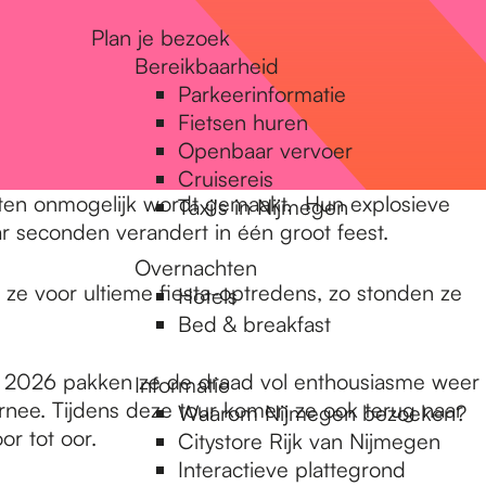
Plan je bezoek
Bereikbaarheid
Parkeerinformatie
Fietsen huren
Openbaar vervoer
Cruisereis
itten onmogelijk wordt gemaakt. Hun explosieve
Taxi's in Nijmegen
r seconden verandert in één groot feest.
Overnachten
 ze voor ultieme fiesta-optredens, zo stonden ze
Hotels
Bed & breakfast
n 2026 pakken ze de draad vol enthousiasme weer
Informatie
urnee. Tijdens deze tour komen ze ook terug naar
Waarom Nijmegen bezoeken?
r tot oor.
Citystore Rijk van Nijmegen
Interactieve plattegrond