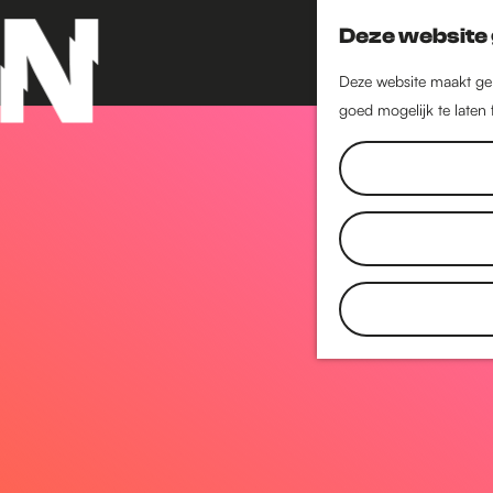
Deze website 
Deze website maakt geb
goed mogelijk te laten
G
a
n
a
a