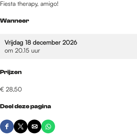
e
Fiesta therapy, amigo!
p
Wanneer
Vrijdag 18 december 2026
a
om 20.15 uur
g
Prijzen
e
€ 28,50
Deel deze pagina
D
D
D
D