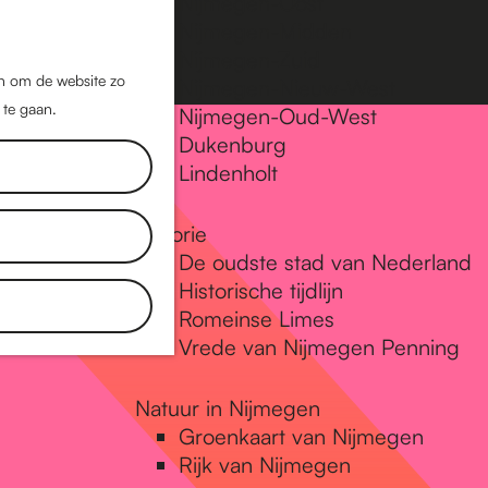
Nijmegen-Oost
Nijmegen-Midden
Z
K
Nijmegen-Zuid
o
a
M
jn om de website zo
Nijmegen-Nieuw-West
e
a
 te gaan.
e
Nijmegen-Oud-West
k
r
Dukenburg
n
e
t
Lindenholt
u
n
Historie
De oudste stad van Nederland
Historische tijdlijn
Romeinse Limes
Vrede van Nijmegen Penning
Natuur in Nijmegen
Groenkaart van Nijmegen
Rijk van Nijmegen