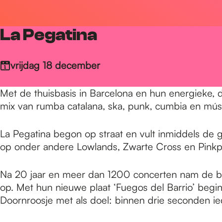
r
La Pegatina
d
vrijdag 18 december
e
Met de thuisbasis in Barcelona en hun energieke, 
mix van rumba catalana, ska, punk, cumbia en mús
h
La Pegatina begon op straat en vult inmiddels de 
op onder andere Lowlands, Zwarte Cross en Pinkp
o
Na 20 jaar en meer dan 1200 concerten nam de ba
m
op. Met hun nieuwe plaat ‘Fuegos del Barrio’ begin
Doornroosje met als doel: binnen drie seconden ie