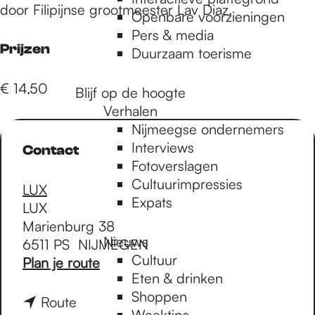
e
door Filipijnse grootmeester Lav Diaz.
Openbare voorzieningen
Pers & media
p
Prijzen
Duurzaam toerisme
€ 14,50
Blijf op de hoogte
a
Verhalen
Nijmeegse ondernemers
g
Interviews
Contact
Fotoverslagen
Cultuurimpressies
LUX
e
Expats
LUX
Marienburg 38
Nieuws
6511 PS
NIJMEGEN
Cultuur
n
Plan je route
Eten & drinken
a
Shoppen
a
n
Route
Weektips