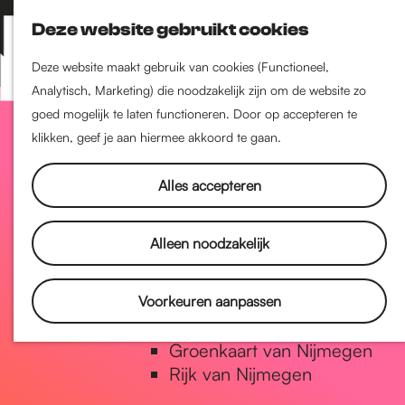
Nijmegen-Zuid
Deze website gebruikt cookies
Nijmegen-Nieuw-West
Z
K
Nijmegen-Oud-West
o
a
M
Deze website maakt gebruik van cookies (Functioneel,
Dukenburg
e
a
Analytisch, Marketing) die noodzakelijk zijn om de website zo
e
Lindenholt
G
k
r
goed mogelijk te laten functioneren. Door op accepteren te
n
e
t
klikken, geef je aan hiermee akkoord te gaan.
u
Historie
n
a
De oudste stad van
Alles accepteren
Nederland
Historische tijdlijn
n
Alleen noodzakelijk
Romeinse Limes
Vrede van Nijmegen Penning
a
Voorkeuren aanpassen
Natuur in Nijmegen
Groenkaart van Nijmegen
a
Rijk van Nijmegen