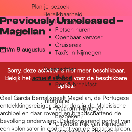
Plan je bezoek
r
Bereikbaarheid
Previously Unreleased –
Parkeerinformatie
d
Magellan
Fietsen huren
Openbaar vervoer
Cruisereis
e
t/m 8 augustus
Taxi's in Nijmegen
Overnachten
h
Sorry, deze activiteit is niet meer beschikbaar.
Hotels
Bekijk het
actuele aanbod
voor de beschikbare
Bed & breakfast
opties.
o
Gael García Bernal speelt Magellan, de Portugese
Informatie
ontdekkingsreiziger die landde in de Maleisische
Waarom Nijmegen
m
archipel en daar rovend en brandschattend de
bezoeken?
bevolking onderwierp. Dekoloniserend portret van
Citystore Rijk van Nijmegen
een kolonisator in opdracht van de Spaanse kroon,
Interactieve plattegrond