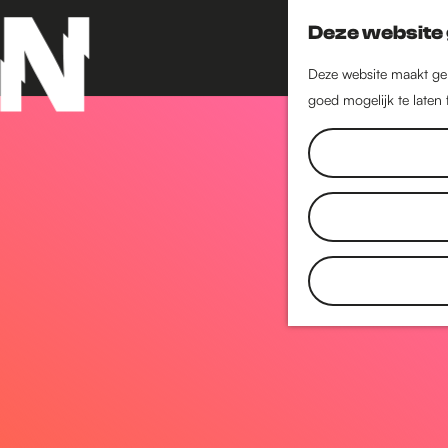
Deze website 
Deze website maakt geb
goed mogelijk te laten
G
a
n
a
a