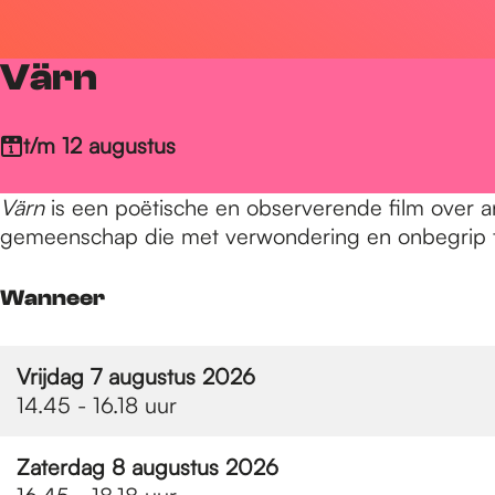
r
Värn
d
t/m 12 augustus
e
Värn
is een poëtische en observerende film over 
gemeenschap die met verwondering en onbegrip to
h
Wanneer
o
Vrijdag 7 augustus 2026
14.45 - 16.18 uur
m
Zaterdag 8 augustus 2026