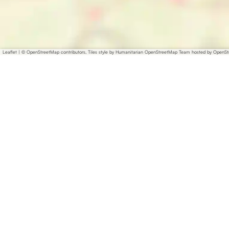
Leaflet
|
© OpenStreetMap contributors, Tiles style by Humanitarian OpenStreetMap Team hosted by OpenS