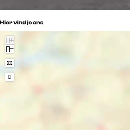
Hier vind je ons
+
−