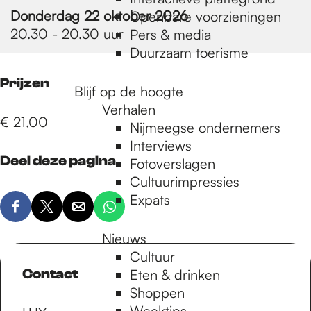
e
Donderdag 22 oktober 2026
Openbare voorzieningen
20.30 - 20.30 uur
Pers & media
p
Duurzaam toerisme
Prijzen
Blijf op de hoogte
a
Verhalen
€ 21,00
Nijmeegse ondernemers
g
Interviews
Deel deze pagina
Fotoverslagen
Cultuurimpressies
e
Expats
D
D
D
D
e
e
e
e
Nieuws
e
e
e
e
Cultuur
l
l
l
l
Contact
Eten & drinken
d
d
d
d
Shoppen
e
e
e
e
Weektips