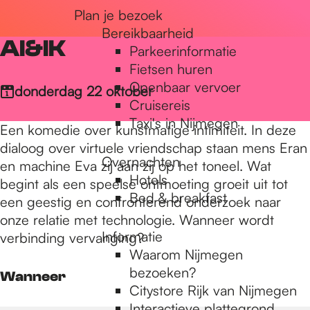
Plan je bezoek
r
Bereikbaarheid
AI&IK
Parkeerinformatie
d
Fietsen huren
Openbaar vervoer
donderdag 22 oktober
Cruisereis
e
Taxi's in Nijmegen
Een komedie over kunstmatige intimiteit. In deze
dialoog over virtuele vriendschap staan mens Eran
Overnachten
h
en machine Eva zij aan zij op het toneel. Wat
Hotels
begint als een speelse ontmoeting groeit uit tot
Bed & breakfast
een geestig en confronterend onderzoek naar
o
onze relatie met technologie. Wanneer wordt
Informatie
verbinding vervanging?
Waarom Nijmegen
m
bezoeken?
Wanneer
Citystore Rijk van Nijmegen
Interactieve plattegrond