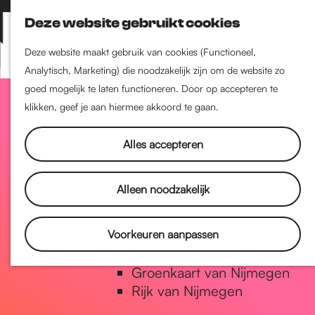
Nijmegen-Zuid
Deze website gebruikt cookies
Nijmegen-Nieuw-West
Z
K
Nijmegen-Oud-West
o
a
M
Deze website maakt gebruik van cookies (Functioneel,
Dukenburg
e
a
Analytisch, Marketing) die noodzakelijk zijn om de website zo
e
Lindenholt
G
k
r
goed mogelijk te laten functioneren. Door op accepteren te
n
e
t
klikken, geef je aan hiermee akkoord te gaan.
u
Historie
n
a
De oudste stad van
Alles accepteren
Nederland
Historische tijdlijn
n
Alleen noodzakelijk
Romeinse Limes
Vrede van Nijmegen Penning
a
Voorkeuren aanpassen
Natuur in Nijmegen
Groenkaart van Nijmegen
a
Rijk van Nijmegen