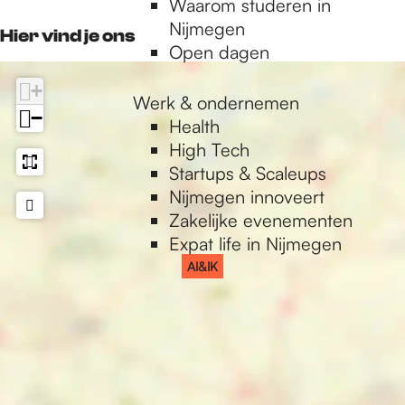
Waarom studeren in
o
r
k
p
Nijmegen
k
a
Hier vind je ons
Open dagen
L
m
U
L
+
X
U
Werk & ondernemen
−
X
Health
High Tech
Startups & Scaleups
Nijmegen innoveert
Zakelijke evenementen
Expat life in Nijmegen
AI&IK