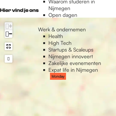
Waarom studeren in
o
r
k
p
Nijmegen
k
a
Hier vind je ons
Open dagen
L
m
U
L
+
X
U
Werk & ondernemen
−
X
Health
High Tech
Startups & Scaleups
Nijmegen innoveert
Zakelijke evenementen
Expat life in Nijmegen
Monday