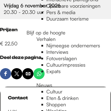
e
Vrijdag 6 november 2026
Openbare voorzieningen
20.30 - 20.30 uur
Pers & media
p
Duurzaam toerisme
Prijzen
Blijf op de hoogte
a
Verhalen
€ 22,50
Nijmeegse ondernemers
g
Interviews
Deel deze pagina
Fotoverslagen
Cultuurimpressies
e
Expats
D
D
D
D
e
e
e
e
Nieuws
e
e
e
e
Cultuur
l
l
l
l
Contact
Eten & drinken
d
d
d
d
Shoppen
e
e
e
e
Weektips