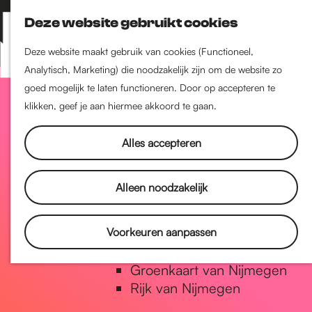
Nijmegen-Zuid
Deze website gebruikt cookies
Nijmegen-Nieuw-West
Z
K
Nijmegen-Oud-West
o
a
M
Deze website maakt gebruik van cookies (Functioneel,
Dukenburg
e
a
Analytisch, Marketing) die noodzakelijk zijn om de website zo
e
Lindenholt
G
k
r
goed mogelijk te laten functioneren. Door op accepteren te
n
e
t
klikken, geef je aan hiermee akkoord te gaan.
u
Historie
n
a
De oudste stad van
Alles accepteren
Nederland
Historische tijdlijn
n
Alleen noodzakelijk
Romeinse Limes
Vrede van Nijmegen Penning
a
Voorkeuren aanpassen
Natuur in Nijmegen
Groenkaart van Nijmegen
a
Rijk van Nijmegen