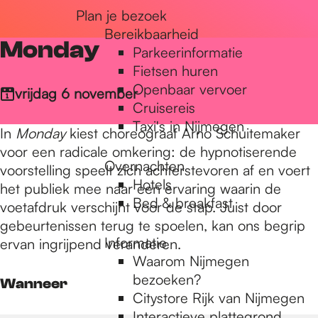
Plan je bezoek
r
Bereikbaarheid
Monday
Parkeerinformatie
d
Fietsen huren
Openbaar vervoer
vrijdag 6 november
Cruisereis
e
Taxi's in Nijmegen
In
Monday
kiest choreograaf Arno Schuitemaker
voor een radicale omkering: de hypnotiserende
Overnachten
h
voorstelling speelt zich achterstevoren af en voert
Hotels
het publiek mee naar een ervaring waarin de
Bed & breakfast
voetafdruk verschijnt voor de stap. Juist door
o
gebeurtenissen terug te spoelen, kan ons begrip
Informatie
ervan ingrijpend veranderen.
Waarom Nijmegen
m
bezoeken?
Wanneer
Citystore Rijk van Nijmegen
Interactieve plattegrond