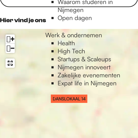
Waarom studeren in
o
g
o
p
L
L
A
K
O
Nijmegen
o
r
k
p
1
1
A
A
K
Open dagen
k
a
Hier vind je ons
4
4
L
A
A
L
m
1
L
A
U
L
Werk & ondernemen
+
4
1
L
X
U
Health
4
1
−
X
High Tech
4
Startups & Scaleups
Nijmegen innoveert
Zakelijke evenementen
Expat life in Nijmegen
DANSLOKAAL 14