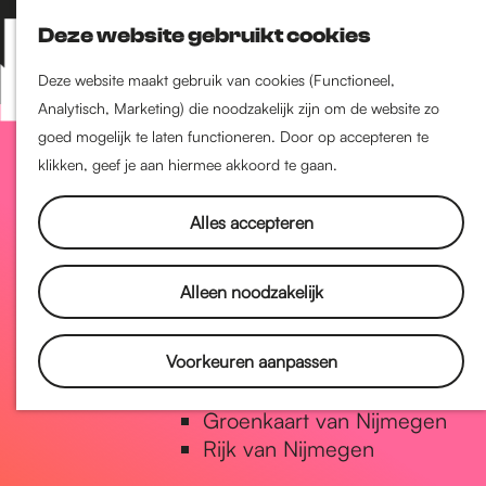
Nijmegen-Zuid
Deze website gebruikt cookies
Nijmegen-Nieuw-West
Z
K
Nijmegen-Oud-West
o
a
M
Deze website maakt gebruik van cookies (Functioneel,
Dukenburg
e
a
Analytisch, Marketing) die noodzakelijk zijn om de website zo
e
Lindenholt
G
k
r
goed mogelijk te laten functioneren. Door op accepteren te
n
e
t
klikken, geef je aan hiermee akkoord te gaan.
u
Historie
n
a
De oudste stad van
Alles accepteren
Nederland
Historische tijdlijn
n
Alleen noodzakelijk
Romeinse Limes
Vrede van Nijmegen Penning
a
Voorkeuren aanpassen
Natuur in Nijmegen
Groenkaart van Nijmegen
a
Rijk van Nijmegen