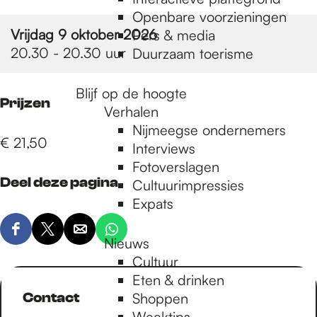
e
Openbare voorzieningen
Vrijdag 9 oktober 2026
Pers & media
p
20.30 - 20.30 uur
Duurzaam toerisme
Blijf op de hoogte
a
Prijzen
Verhalen
Nijmeegse ondernemers
€ 21,50
g
Interviews
Fotoverslagen
Deel deze pagina
Cultuurimpressies
e
Expats
D
D
D
D
Nieuws
e
e
e
e
Cultuur
e
e
e
e
Eten & drinken
l
l
l
l
Contact
Shoppen
d
d
d
d
Weektips