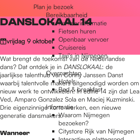
Plan je bezoek
r
Bereikbaarheid
DANSLOKAAL 14
Parkeerinformatie
d
Fietsen huren
Openbaar vervoer
vrijdag 9 oktober
Cruisereis
e
Taxi's in Nijmegen
Wat brengt de toekomst van de Nederlandse
dans? Dat ontdek je in
DANSLOKAAL
: de
Overnachten
h
jaarlijkse talenthub van Conny Janssen Danst
Hotels
waarbij talentvolle makers uitgenodigd worden om
Bed & breakfast
nieuw werk te ontwikkelen. In editie 14 zijn dat Lea
o
Ved, Amparo Gonzalez Sola en Maciej Kuzminski.
Informatie
Drie eigenzinnige korte werken, een nieuwe
Waarom Nijmegen
generatie dansmakers.
m
bezoeken?
Citystore Rijk van Nijmegen
Wanneer
Interactieve plattegrond