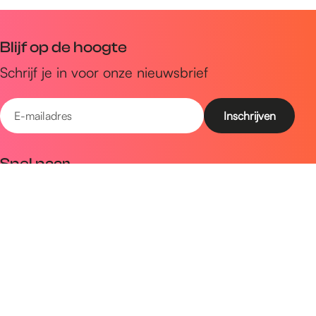
Blijf op de hoogte
Schrijf je in voor onze nieuwsbrief
E
-
m
Snel naar
a
Uitagenda
i
Ontdek
l
a
Zien & doen
d
Plan je bezoek
r
e
Volg ons op social media