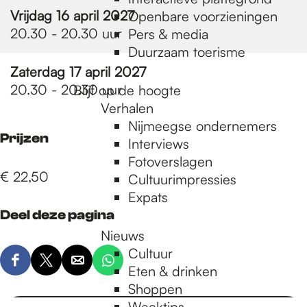
e
Vrijdag 16 april 2027
Openbare voorzieningen
20.30 - 20.30 uur
Pers & media
p
Duurzaam toerisme
Zaterdag 17 april 2027
20.30 - 20.30 uur
Blijf op de hoogte
a
Verhalen
Nijmeegse ondernemers
Prijzen
g
Interviews
Fotoverslagen
€ 22,50
Cultuurimpressies
e
Expats
Deel deze pagina
Nieuws
Cultuur
D
D
D
D
Eten & drinken
e
e
e
e
Shoppen
e
e
e
e
Weektips