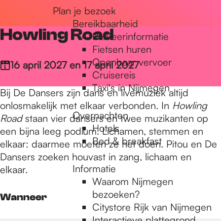
Plan je bezoek
r
Bereikbaarheid
Howling Road
Parkeerinformatie
d
Fietsen huren
Openbaar vervoer
16 april 2027 en 17 april 2027
Cruisereis
e
Taxi's in Nijmegen
Bij De Dansers zijn dans en livemuziek altijd
onlosmakelijk met elkaar verbonden. In
Howling
Overnachten
h
Road
staan vier dansers en twee muzikanten op
Hotels
een bijna leeg podium. Lichamen, stemmen en
Bed & breakfast
elkaar: daarmee moeten ze het doen. Pitou en De
o
Dansers zoeken houvast in zang, lichaam en
Informatie
elkaar.
Waarom Nijmegen
m
bezoeken?
Wanneer
Citystore Rijk van Nijmegen
Interactieve plattegrond