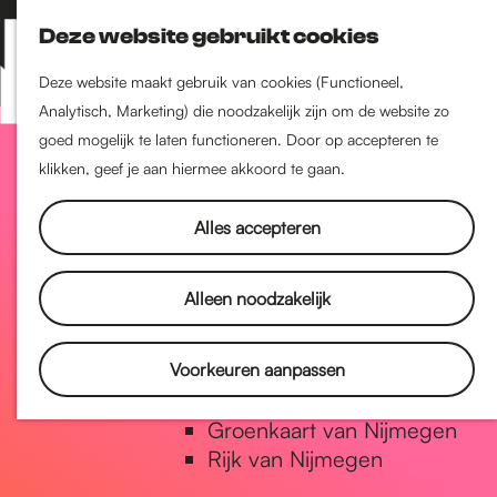
Nijmegen-Zuid
Deze website gebruikt cookies
Nijmegen-Nieuw-West
Z
K
Nijmegen-Oud-West
o
a
M
Deze website maakt gebruik van cookies (Functioneel,
Dukenburg
e
a
Analytisch, Marketing) die noodzakelijk zijn om de website zo
e
Lindenholt
G
k
r
goed mogelijk te laten functioneren. Door op accepteren te
n
e
t
klikken, geef je aan hiermee akkoord te gaan.
u
Historie
n
a
De oudste stad van
Alles accepteren
Nederland
Historische tijdlijn
n
Alleen noodzakelijk
Romeinse Limes
Vrede van Nijmegen Penning
a
Voorkeuren aanpassen
Natuur in Nijmegen
Groenkaart van Nijmegen
a
Rijk van Nijmegen