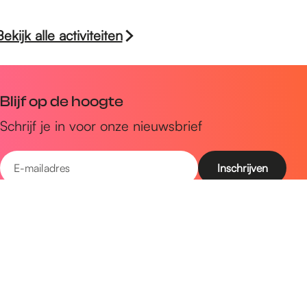
Bekijk alle activiteiten
Blijf op de hoogte
Schrijf je in voor onze nieuwsbrief
E
-
m
Snel naar
a
Uitagenda
i
Ontdek
l
a
Zien & doen
d