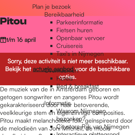
Plan je bezoek
r
Bereikbaarheid
Pitou
Parkeerinformatie
d
Fietsen huren
Openbaar vervoer
t/m 16 april
Cruisereis
e
Taxi's in Nijmegen
Sorry, deze activiteit is niet meer beschikbaar.
Bekijk het
actuele aanbod
voor de beschikbare
Overnachten
h
opties.
Hotels
Bed & breakfast
De muziek van de in Amsterdam geboren en
o
getogen songwriter en zangeres Pitou wordt
Informatie
gekarakteriseerd door haar betoverende,
Waarom Nijmegen
veelkleurige stem en eigenzinnige composities.
m
bezoeken?
Pitou maakt melancholieke folk, geïnspireerd door
Citystore Rijk van Nijmegen
de melodieën van Joni Mitchell, de mooie
Interactieve plattegrond