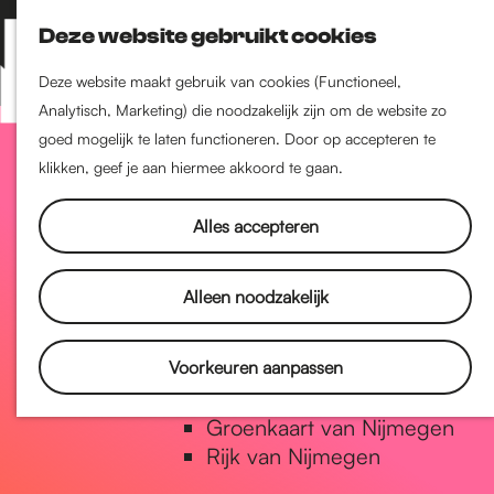
Nijmegen-Zuid
Deze website gebruikt cookies
Nijmegen-Nieuw-West
Z
K
Nijmegen-Oud-West
o
a
M
Deze website maakt gebruik van cookies (Functioneel,
Dukenburg
e
a
Analytisch, Marketing) die noodzakelijk zijn om de website zo
e
Lindenholt
G
k
r
goed mogelijk te laten functioneren. Door op accepteren te
n
e
t
klikken, geef je aan hiermee akkoord te gaan.
u
Historie
n
a
De oudste stad van
Alles accepteren
Nederland
Historische tijdlijn
n
Alleen noodzakelijk
Romeinse Limes
Vrede van Nijmegen Penning
a
Voorkeuren aanpassen
Natuur in Nijmegen
Groenkaart van Nijmegen
a
Rijk van Nijmegen