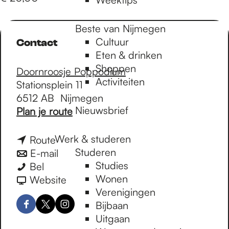
Beste van Nijmegen
Cultuur
Contact
Eten & drinken
Shoppen
Doornroosje Poppodium
Activiteiten
Stationsplein 11
6512 AB
Nijmegen
Nieuwsbrief
n
Plan je route
a
a
Werk & studeren
n
Route
r
Studeren
a
n
E-mail
P
Studies
P
a
a
Bel
i
Wonen
i
r
a
v
Website
t
Verenigingen
t
P
r
a
o
Bijbaan
o
i
P
n
F
X
I
u
Uitgaan
u
t
i
P
a
D
n