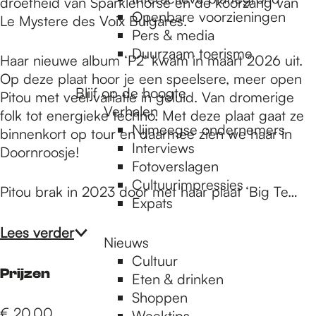
e
droefheid van Sparklehorse en de koorzang van
Openbare voorzieningen
Le Mystere des Voix Bulgares.
Pers & media
p
Duurzaam toerisme
Haar nieuwe album ‘P2’ kwam in maart 2026 uit.
Op deze plaat hoor je een speelsere, meer open
Blijf op de hoogte
Pitou met veel variatie in geluid. Van dromerige
a
Verhalen
folk tot energieke techno. Met deze plaat gaat ze
Nijmeegse ondernemers
binnenkort op tour en daarmee zien we haar in
g
Interviews
Doornroosje!
Fotoverslagen
Cultuurimpressies
Pitou brak in 2023 door met haar plaat ‘Big Te…
e
Expats
Lees verder
Nieuws
Cultuur
Prijzen
Eten & drinken
Shoppen
€ 20,00
Weektips