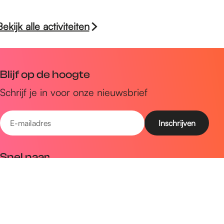
Bekijk alle activiteiten
Blijf op de hoogte
Schrijf je in voor onze nieuwsbrief
E
-
m
Snel naar
a
Uitagenda
i
Ontdek
l
a
Zien & doen
d