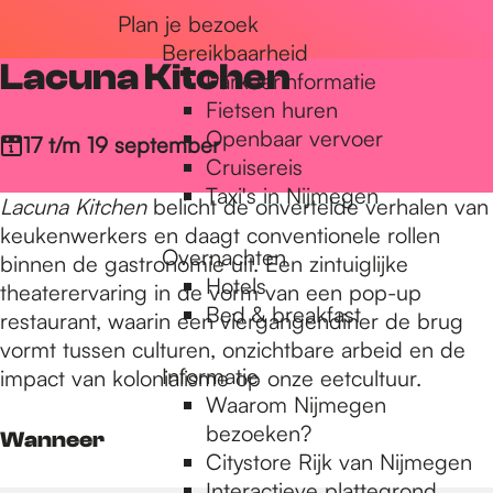
Plan je bezoek
r
Bereikbaarheid
Lacuna Kitchen
Parkeerinformatie
d
Fietsen huren
Openbaar vervoer
17 t/m 19 september
Cruisereis
e
Taxi's in Nijmegen
Lacuna Kitchen
belicht de onvertelde verhalen van
keukenwerkers en daagt conventionele rollen
Overnachten
h
binnen de gastronomie uit. Een zintuiglijke
Hotels
theaterervaring in de vorm van een pop-up
Bed & breakfast
restaurant, waarin een viergangendiner de brug
o
vormt tussen culturen, onzichtbare arbeid en de
Informatie
impact van kolonialisme op onze eetcultuur.
Waarom Nijmegen
m
bezoeken?
Wanneer
Citystore Rijk van Nijmegen
Interactieve plattegrond