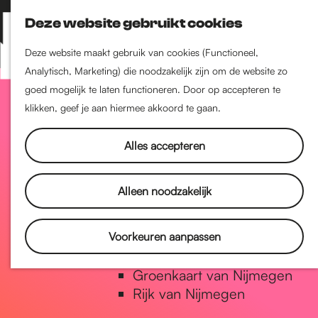
Nijmegen-Zuid
Deze website gebruikt cookies
Nijmegen-Nieuw-West
Z
K
Nijmegen-Oud-West
o
a
M
Deze website maakt gebruik van cookies (Functioneel,
Dukenburg
e
a
Analytisch, Marketing) die noodzakelijk zijn om de website zo
e
Lindenholt
G
k
r
goed mogelijk te laten functioneren. Door op accepteren te
n
e
t
klikken, geef je aan hiermee akkoord te gaan.
u
Historie
n
a
De oudste stad van
Alles accepteren
Nederland
Historische tijdlijn
n
Alleen noodzakelijk
Romeinse Limes
Vrede van Nijmegen Penning
a
Voorkeuren aanpassen
Natuur in Nijmegen
Groenkaart van Nijmegen
a
Rijk van Nijmegen