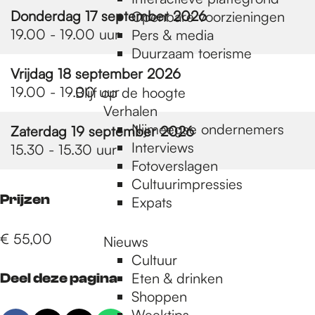
e
Donderdag 17 september 2026
Openbare voorzieningen
19.00 - 19.00 uur
Pers & media
p
Duurzaam toerisme
Vrijdag 18 september 2026
19.00 - 19.00 uur
Blijf op de hoogte
a
Verhalen
Nijmeegse ondernemers
Zaterdag 19 september 2026
g
Interviews
15.30 - 15.30 uur
Fotoverslagen
Cultuurimpressies
e
Prijzen
Expats
€ 55,00
Nieuws
Cultuur
Eten & drinken
Deel deze pagina
Shoppen
Weektips