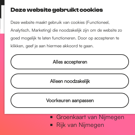
Nijmegen-Zuid
Deze website gebruikt cookies
Nijmegen-Nieuw-West
Z
K
Nijmegen-Oud-West
o
a
M
Deze website maakt gebruik van cookies (Functioneel,
Dukenburg
e
a
Analytisch, Marketing) die noodzakelijk zijn om de website zo
e
Lindenholt
G
k
r
goed mogelijk te laten functioneren. Door op accepteren te
n
e
t
klikken, geef je aan hiermee akkoord te gaan.
u
Historie
n
a
De oudste stad van
Alles accepteren
Nederland
Historische tijdlijn
n
Alleen noodzakelijk
Romeinse Limes
Vrede van Nijmegen Penning
a
Voorkeuren aanpassen
Natuur in Nijmegen
Groenkaart van Nijmegen
a
Rijk van Nijmegen