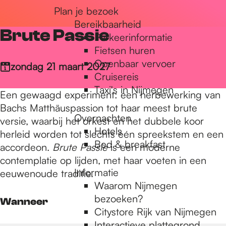
Plan je bezoek
r
Bereikbaarheid
Brute Passie
Parkeerinformatie
d
Fietsen huren
Openbaar vervoer
zondag 21 maart 2027
Cruisereis
e
Taxi's in Nijmegen
Een gewaagd experiment: een herbewerking van
Bachs Matthäuspassion tot haar meest brute
Overnachten
h
versie, waarbij het orkest en het dubbele koor
Hotels
herleid worden tot slechts één spreekstem en een
Bed & breakfast
accordeon.
Brute Passie
is een moderne
o
contemplatie op lijden, met haar voeten in een
Informatie
eeuwenoude traditie.
Waarom Nijmegen
m
bezoeken?
Wanneer
Citystore Rijk van Nijmegen
Interactieve plattegrond