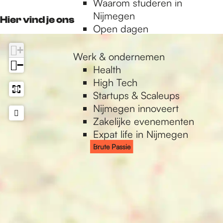
Waarom studeren in
o
r
k
p
e
e
s
s
a
Nijmegen
k
a
Hier vind je ons
i
s
s
Open dagen
L
m
e
i
s
U
L
+
e
i
X
U
Werk & ondernemen
e
−
X
Health
High Tech
Startups & Scaleups
Nijmegen innoveert
Zakelijke evenementen
Expat life in Nijmegen
Brute Passie