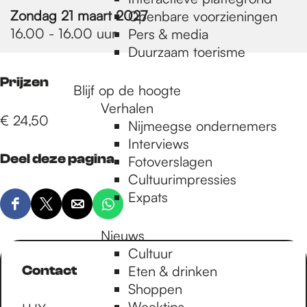
e
Zondag 21 maart 2027
Openbare voorzieningen
16.00 - 16.00 uur
Pers & media
p
Duurzaam toerisme
Prijzen
Blijf op de hoogte
a
Verhalen
€ 24,50
Nijmeegse ondernemers
g
Interviews
Deel deze pagina
Fotoverslagen
Cultuurimpressies
e
Expats
D
D
D
D
e
e
e
e
Nieuws
e
e
e
e
Cultuur
l
l
l
l
Contact
Eten & drinken
d
d
d
d
Shoppen
e
e
e
e
Weektips