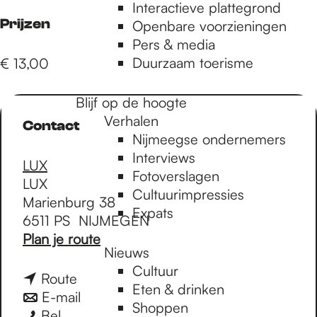
e
Interactieve plattegrond
Prijzen
Openbare voorzieningen
Pers & media
p
Duurzaam toerisme
€ 13,00
a
Blijf op de hoogte
Verhalen
Contact
Nijmeegse ondernemers
g
Interviews
LUX
Fotoverslagen
LUX
Cultuurimpressies
e
Marienburg 38
Expats
6511 PS
NIJMEGEN
n
Plan je route
Nieuws
a
Cultuur
a
n
Route
Eten & drinken
r
a
n
E-mail
Shoppen
L
L
a
a
Bel