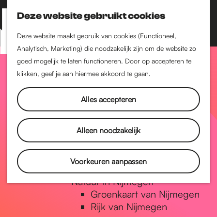
Nijmegen-Zuid
Nijmegen-Nieuw-West
Deze website gebruikt cookies
Z
K
Nijmegen-Oud-West
o
a
M
Deze website maakt gebruik van cookies (Functioneel,
Dukenburg
e
a
Analytisch, Marketing) die noodzakelijk zijn om de website zo
e
Lindenholt
G
k
r
goed mogelijk te laten functioneren. Door op accepteren te
n
e
t
klikken, geef je aan hiermee akkoord te gaan.
Historie
u
n
De oudste stad van
a
Alles accepteren
Nederland
Historische tijdlijn
n
Romeinse Limes
Alleen noodzakelijk
Vrede van Nijmegen
Penning
a
Voorkeuren aanpassen
Natuur in Nijmegen
Groenkaart van Nijmegen
a
Rijk van Nijmegen