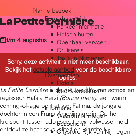
r
Plan je bezoek
Bereikbaarheid
La Petite Dernière
Parkeerinformatie
d
Fietsen huren
t/m 4 augustus
Openbaar vervoer
Cruisereis
e
Taxi's in Nijmegen
Sorry, deze activiteit is niet meer beschikbaar.
Bekijk het
actuele aanbod
voor de beschikbare
h
Overnachten
opties.
Hotels
La Petite Dernière
is de nieuwe film van actrice en
Bed & breakfast
o
regisseur Hafsia Herzi
(Bonne mère)
; een warm
coming-of-age portret van Fatima, de jongste
Informatie
dochter in een Frans-Algerijns gezin. Op het
m
Waarom Nijmegen
kruispunt tussen adolescentie en volwassenheid
bezoeken?
ontdekt ze haar seksualiteit en identiteit.
Citystore Rijk van Nijmegen