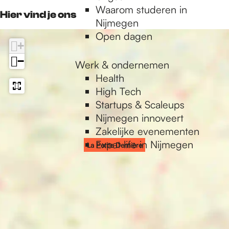
e
r
Waarom studeren in
Hier vind je ons
e
Nijmegen
Open dagen
+
−
Werk & ondernemen
Health
High Tech
Startups & Scaleups
Nijmegen innoveert
Zakelijke evenementen
Expat life in Nijmegen
La Petite Dernière