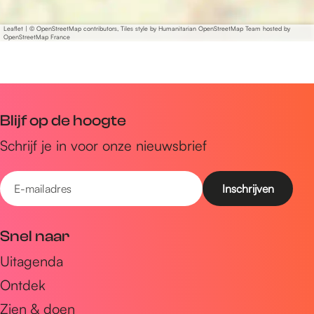
Leaflet
|
© OpenStreetMap contributors, Tiles style by Humanitarian OpenStreetMap Team hosted by
OpenStreetMap France
Blijf op de hoogte
Schrijf je in voor onze nieuwsbrief
E
-
m
Snel naar
a
Uitagenda
i
Ontdek
l
a
Zien & doen