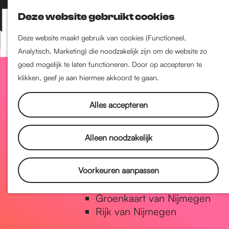
Nijmegen-Zuid
Deze website gebruikt cookies
Nijmegen-Nieuw-West
Z
K
Nijmegen-Oud-West
o
a
M
Deze website maakt gebruik van cookies (Functioneel,
Dukenburg
e
a
Analytisch, Marketing) die noodzakelijk zijn om de website zo
e
Lindenholt
G
k
r
goed mogelijk te laten functioneren. Door op accepteren te
n
e
t
klikken, geef je aan hiermee akkoord te gaan.
u
Historie
n
a
De oudste stad van
Alles accepteren
Nederland
Historische tijdlijn
n
Alleen noodzakelijk
Romeinse Limes
Vrede van Nijmegen Penning
a
Voorkeuren aanpassen
Natuur in Nijmegen
Groenkaart van Nijmegen
a
Rijk van Nijmegen