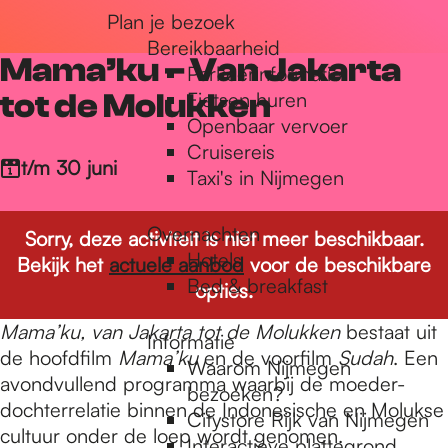
Plan je bezoek
r
Bereikbaarheid
Mama’ku – Van Jakarta
Parkeerinformatie
d
tot de Molukken
Fietsen huren
Openbaar vervoer
Cruisereis
e
t/m 30 juni
Taxi's in Nijmegen
Overnachten
h
Sorry, deze activiteit is niet meer beschikbaar.
Hotels
Bekijk het
actuele aanbod
voor de beschikbare
Bed & breakfast
opties.
o
Mama’ku, van Jakarta tot de Molukken
bestaat uit
Informatie
de hoofdfilm
Mama’ku
en de voorfilm
Sudah
. Een
Waarom Nijmegen
m
avondvullend programma waarbij de moeder-
bezoeken?
dochterrelatie binnen de Indonesische en Molukse
Citystore Rijk van Nijmegen
cultuur onder de loep wordt genomen.
Interactieve plattegrond