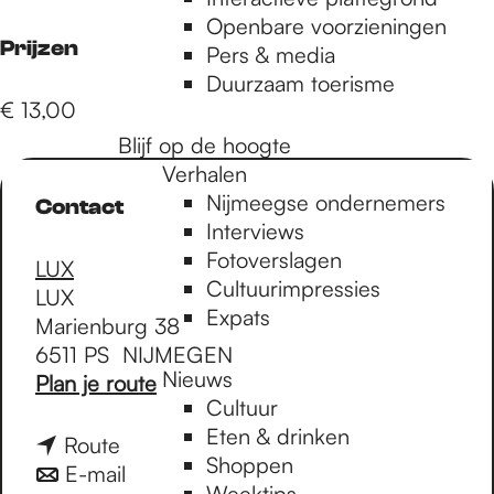
e
Openbare voorzieningen
Prijzen
Pers & media
p
Duurzaam toerisme
€ 13,00
Blijf op de hoogte
a
Verhalen
Nijmeegse ondernemers
Contact
g
Interviews
Fotoverslagen
LUX
Cultuurimpressies
LUX
e
Expats
Marienburg 38
6511 PS
NIJMEGEN
Nieuws
n
Plan je route
Cultuur
a
Eten & drinken
a
n
Route
Shoppen
r
a
n
E-mail
Weektips