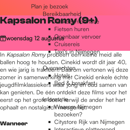
Plan je bezoek
r
Bereikbaarheid
Kapsalon Romy (9+)
Parkeerinformatie
d
Fietsen huren
Openbaar vervoer
woensdag 12 augustus
Cruisereis
e
Taxi's in Nijmegen
In
Kapsalon Romy
probeert een kleine meid alle
ballen hoog te houden. Cinekid wordt dit jaar 40,
Overnachten
h
en wie jarig is trakteert! Daarom vertonen wij deze
Hotels
zomer in samenwerking met Cinekid enkele échte
Bed & breakfast
jeugdfilmklassiekers waar jong en oud samen van
o
kan genieten. De één ontdekt deze films voor het
Informatie
eerst op het grote doek, terwijl de ander het hart
Waarom Nijmegen
ophaalt en nostalgisch meegeniet.
m
bezoeken?
Citystore Rijk van Nijmegen
Wanneer
Interactieve plattegrond