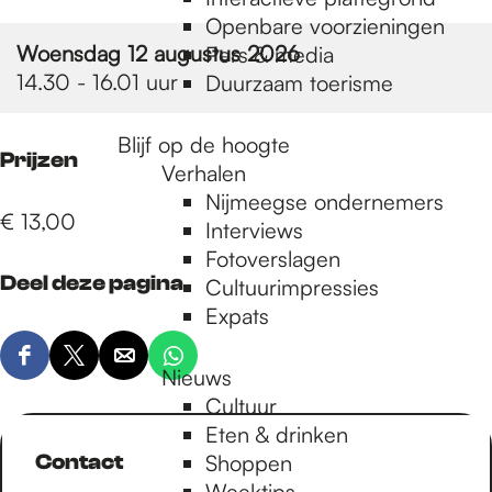
e
Openbare voorzieningen
Woensdag 12 augustus 2026
Pers & media
p
14.30 - 16.01 uur
Duurzaam toerisme
Blijf op de hoogte
a
Prijzen
Verhalen
Nijmeegse ondernemers
€ 13,00
g
Interviews
Fotoverslagen
Deel deze pagina
Cultuurimpressies
e
Expats
D
D
D
D
Nieuws
e
e
e
e
Cultuur
e
e
e
e
Eten & drinken
l
l
l
l
Contact
Shoppen
d
d
d
d
Weektips