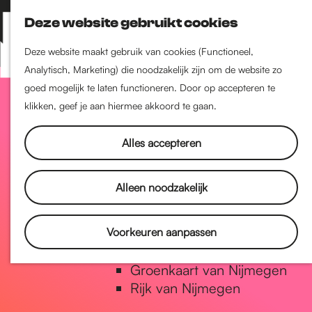
Nijmegen-Zuid
Deze website gebruikt cookies
Nijmegen-Nieuw-West
Z
K
Nijmegen-Oud-West
o
a
M
Deze website maakt gebruik van cookies (Functioneel,
Dukenburg
e
a
Analytisch, Marketing) die noodzakelijk zijn om de website zo
e
Lindenholt
G
k
r
goed mogelijk te laten functioneren. Door op accepteren te
n
e
t
klikken, geef je aan hiermee akkoord te gaan.
u
Historie
n
a
De oudste stad van
Alles accepteren
Nederland
Historische tijdlijn
n
Alleen noodzakelijk
Romeinse Limes
Vrede van Nijmegen Penning
a
Voorkeuren aanpassen
Natuur in Nijmegen
Groenkaart van Nijmegen
a
Rijk van Nijmegen