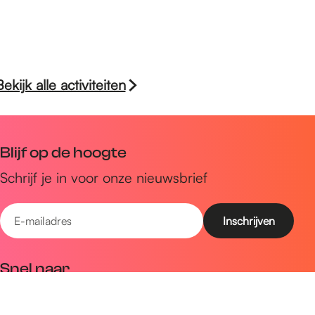
Bekijk alle activiteiten
Blijf op de hoogte
Schrijf je in voor onze nieuwsbrief
E
-
m
Snel naar
a
Uitagenda
i