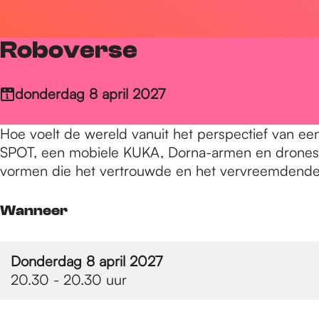
r
Roboverse
d
donderdag 8 april 2027
e
Hoe voelt de wereld vanuit het perspectief van ee
SPOT, een mobiele KUKA, Dorna-armen en drones.
h
vormen die het vertrouwde en het vervreemdende 
Wanneer
o
Donderdag 8 april 2027
m
20.30 - 20.30 uur