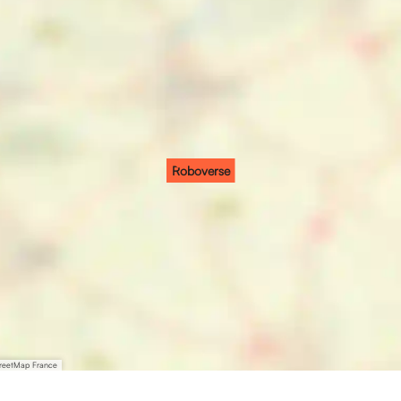
Roboverse
treetMap France