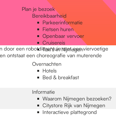
Plan je bezoek
Bereikbaarheid
Parkeerinformatie
Fietsen huren
Openbaar vervoer
Cruisereis
door een robotdierentuin met een viervoetige
Taxi's in Nijmegen
en ontstaat een choreografie van muterende
Overnachten
Hotels
Bed & breakfast
Informatie
Waarom Nijmegen bezoeken?
Citystore Rijk van Nijmegen
Interactieve plattegrond