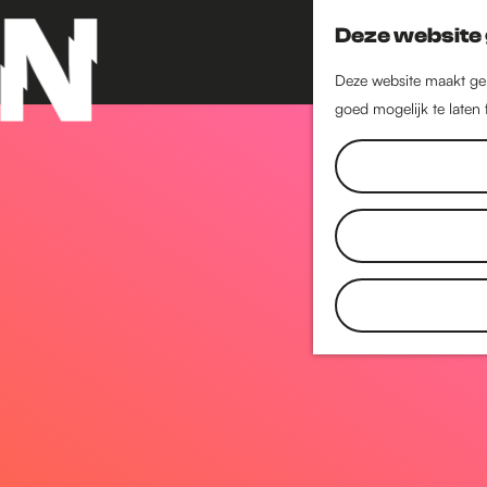
Deze website 
Deze website maakt geb
goed mogelijk te laten
G
a
n
a
a