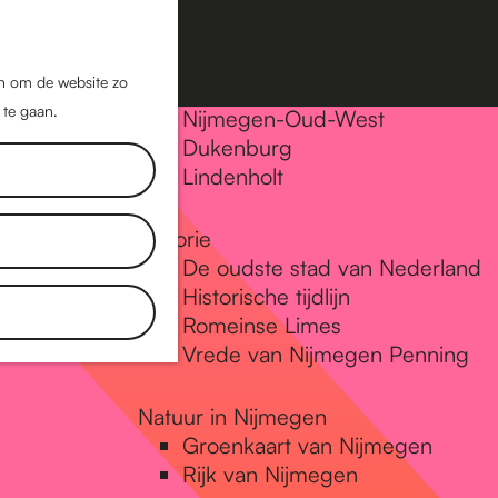
Nijmegen-Oost
Nijmegen-Midden
Z
K
Nijmegen-Zuid
o
a
M
jn om de website zo
Nijmegen-Nieuw-West
e
a
 te gaan.
e
Nijmegen-Oud-West
k
r
Dukenburg
n
e
t
Lindenholt
u
n
Historie
De oudste stad van Nederland
Historische tijdlijn
Romeinse Limes
Vrede van Nijmegen Penning
Natuur in Nijmegen
Groenkaart van Nijmegen
Rijk van Nijmegen