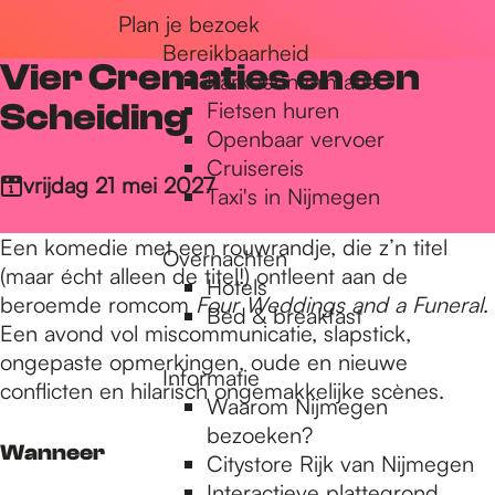
Plan je bezoek
r
Bereikbaarheid
Vier Crematies en een
Parkeerinformatie
d
Scheiding
Fietsen huren
Openbaar vervoer
Cruisereis
e
vrijdag 21 mei 2027
Taxi's in Nijmegen
Een komedie met een rouwrandje, die z’n titel
Overnachten
h
(maar écht alleen de titel!) ontleent aan de
Hotels
beroemde romcom
Four Weddings and a Funeral
.
Bed & breakfast
Een avond vol miscommunicatie, slapstick,
o
ongepaste opmerkingen, oude en nieuwe
Informatie
conflicten en hilarisch ongemakkelijke scènes.
Waarom Nijmegen
m
bezoeken?
Wanneer
Citystore Rijk van Nijmegen
Interactieve plattegrond