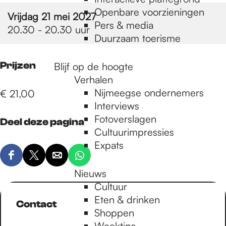
e
Openbare voorzieningen
Vrijdag 21 mei 2027
Pers & media
20.30 - 20.30 uur
p
Duurzaam toerisme
Prijzen
Blijf op de hoogte
a
Verhalen
Nijmeegse ondernemers
€ 21,00
g
Interviews
Fotoverslagen
Deel deze pagina
Cultuurimpressies
e
Expats
D
D
D
D
Nieuws
e
e
e
e
Cultuur
e
e
e
e
Eten & drinken
l
l
l
l
Contact
Shoppen
d
d
d
d
Weektips