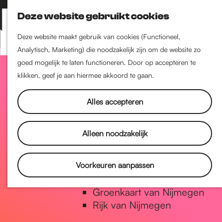
Nijmegen-Zuid
Deze website gebruikt cookies
Nijmegen-Nieuw-West
Z
K
Nijmegen-Oud-West
o
a
M
Deze website maakt gebruik van cookies (Functioneel,
Dukenburg
e
a
Analytisch, Marketing) die noodzakelijk zijn om de website zo
e
Lindenholt
G
k
r
goed mogelijk te laten functioneren. Door op accepteren te
n
e
t
klikken, geef je aan hiermee akkoord te gaan.
u
Historie
n
a
De oudste stad van
Alles accepteren
Nederland
Historische tijdlijn
n
Alleen noodzakelijk
Romeinse Limes
Vrede van Nijmegen Penning
a
Voorkeuren aanpassen
Natuur in Nijmegen
Groenkaart van Nijmegen
a
Rijk van Nijmegen