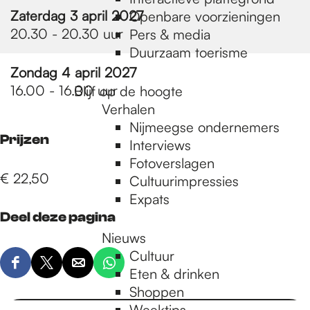
e
Zaterdag 3 april 2027
Openbare voorzieningen
20.30 - 20.30 uur
Pers & media
p
Duurzaam toerisme
Zondag 4 april 2027
16.00 - 16.00 uur
Blijf op de hoogte
a
Verhalen
Nijmeegse ondernemers
Prijzen
g
Interviews
Fotoverslagen
€ 22,50
Cultuurimpressies
e
Expats
Deel deze pagina
Nieuws
Cultuur
D
D
D
D
Eten & drinken
e
e
e
e
Shoppen
e
e
e
e
Weektips