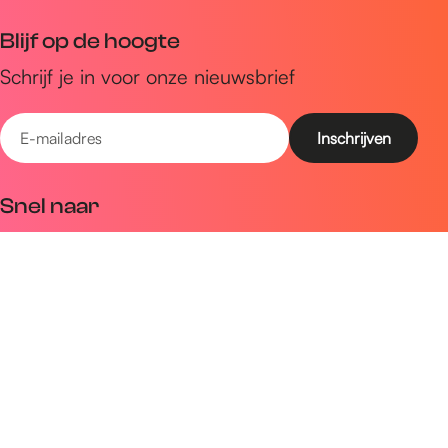
Blijf op de hoogte
Schrijf je in voor onze nieuwsbrief
E
-
m
Snel naar
a
Uitagenda
i
Ontdek
l
a
Zien & doen
d
Plan je bezoek
r
e
Volg ons op social media
s