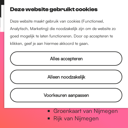
Nijmegen-Zuid
Deze website gebruikt cookies
Nijmegen-Nieuw-West
Z
K
Nijmegen-Oud-West
o
a
M
Deze website maakt gebruik van cookies (Functioneel,
Dukenburg
e
a
Analytisch, Marketing) die noodzakelijk zijn om de website zo
e
Lindenholt
G
k
r
goed mogelijk te laten functioneren. Door op accepteren te
n
e
t
klikken, geef je aan hiermee akkoord te gaan.
u
Historie
n
a
De oudste stad van
Alles accepteren
Nederland
Historische tijdlijn
n
Alleen noodzakelijk
Romeinse Limes
Vrede van Nijmegen Penning
a
Voorkeuren aanpassen
Natuur in Nijmegen
Groenkaart van Nijmegen
a
Rijk van Nijmegen