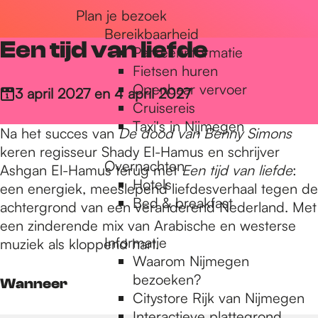
Plan je bezoek
r
Bereikbaarheid
Een tijd van liefde
Parkeerinformatie
d
Fietsen huren
Openbaar vervoer
3 april 2027 en 4 april 2027
Cruisereis
e
Taxi's in Nijmegen
Na het succes van
De dood van Benny Simons
keren regisseur Shady El-Hamus en schrijver
Overnachten
h
Ashgan El-Hamus terug met
Een tijd van liefde
:
Hotels
een energiek, meeslepend liefdesverhaal tegen de
Bed & breakfast
achtergrond van een veranderend Nederland. Met
o
een zinderende mix van Arabische en westerse
Informatie
muziek als kloppend hart.
Waarom Nijmegen
m
bezoeken?
Wanneer
Citystore Rijk van Nijmegen
Interactieve plattegrond