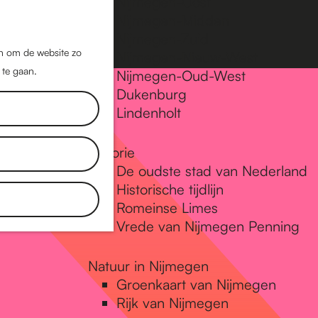
Nijmegen-Oost
Nijmegen-Midden
Z
K
Nijmegen-Zuid
o
a
M
jn om de website zo
Nijmegen-Nieuw-West
e
a
 te gaan.
e
Nijmegen-Oud-West
k
r
Dukenburg
n
e
t
Lindenholt
u
n
Historie
De oudste stad van Nederland
Historische tijdlijn
Romeinse Limes
Vrede van Nijmegen Penning
Natuur in Nijmegen
Groenkaart van Nijmegen
Rijk van Nijmegen