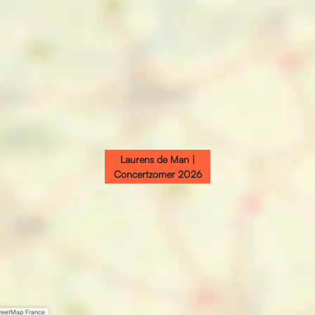
Laurens de Man |
Concertzomer 2026
treetMap France