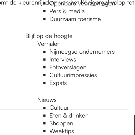
mt de kleurenrijkdom van het Königorgel volop tot
Openbare voorzieningen
Pers & media
Duurzaam toerisme
Blijf op de hoogte
Verhalen
Nijmeegse ondernemers
Interviews
Fotoverslagen
Cultuurimpressies
Expats
Nieuws
Cultuur
Eten & drinken
Shoppen
Weektips