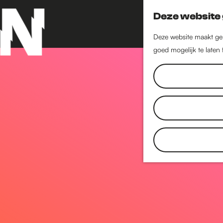
Deze website 
Deze website maakt geb
goed mogelijk te laten
G
a
n
a
a