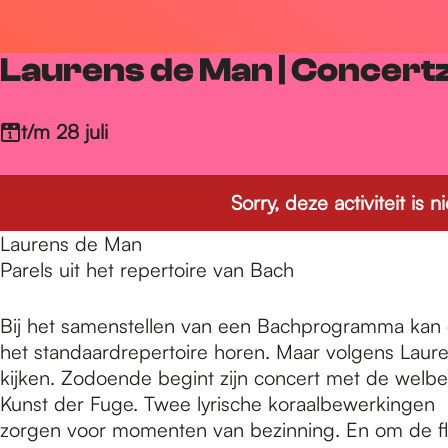
r
Laurens de Man | Concer
d
t/m 28 juli
e
Sorry, deze activiteit is
h
Laurens de Man
Parels uit het repertoire van Bach
o
Bij het samenstellen van een Bachprogramma kan e
het standaardrepertoire horen. Maar volgens Lauren
m
kijken. Zodoende begint zijn concert met de welbe
Kunst der Fuge. Twee lyrische koraalbewerkingen
zorgen voor momenten van bezinning. En om de fle