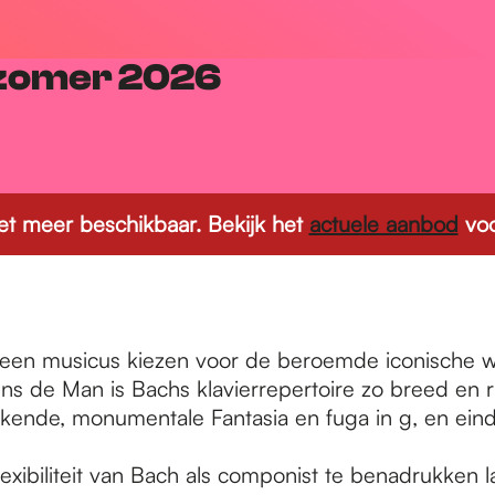
tzomer 2026
 niet meer beschikbaar. Bekijk het
actuele aanbod
voo
en musicus kiezen voor de beroemde iconische wer
s de Man is Bachs klavierrepertoire zo breed en ri
kende, monumentale Fantasia en fuga in g, en eindi
xibiliteit van Bach als componist te benadrukken