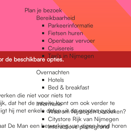
Plan je bezoek
Bereikbaarheid
Parkeerinformatie
Fietsen huren
Openbaar vervoer
Cruisereis
Taxi's in Nijmegen
r de beschikbare opties.
Overnachten
Hotels
Bed & breakfast
ken die niet voor niets tot
jk, dat het de moeite loont om ook verder te
Informatie
gt hij met enkele delen uit de grootse cyclus
Waarom Nijmegen bezoeken?
Citystore Rijk van Nijmegen
 laat De Man een bewerking van eigen hand horen
Interactieve plattegrond