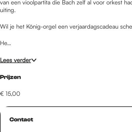
e
van een vioolpartita die Bach zelf al voor orkest
uiting.
p
Wil je het König-orgel een verjaardagscadeau sch
a
He…
Lees verder
g
Prijzen
e
€ 15,00
Contact