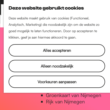
Nijmegen-Zuid
Deze website gebruikt cookies
Nijmegen-Nieuw-West
Z
K
Nijmegen-Oud-West
o
a
M
Deze website maakt gebruik van cookies (Functioneel,
Dukenburg
e
a
Analytisch, Marketing) die noodzakelijk zijn om de website zo
e
Lindenholt
G
k
r
goed mogelijk te laten functioneren. Door op accepteren te
n
e
t
klikken, geef je aan hiermee akkoord te gaan.
u
Historie
n
a
De oudste stad van
Alles accepteren
Nederland
Historische tijdlijn
n
Alleen noodzakelijk
Romeinse Limes
Vrede van Nijmegen Penning
a
Voorkeuren aanpassen
Natuur in Nijmegen
Groenkaart van Nijmegen
a
Rijk van Nijmegen