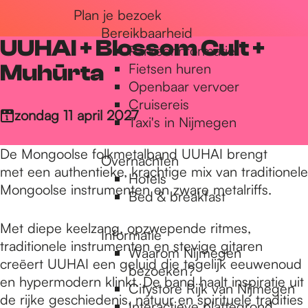
Plan je bezoek
r
Bereikbaarheid
UUHAI + Blossom Cult +
Parkeerinformatie
d
Muhūrta
Fietsen huren
Openbaar vervoer
Cruisereis
e
zondag 11 april 2027
Taxi's in Nijmegen
De Mongoolse folkmetalband UUHAI brengt
Overnachten
h
met een authentieke, krachtige mix van traditionele
Hotels
Mongoolse instrumenten en zware metalriffs.
Bed & breakfast
o
Met diepe keelzang, opzwepende ritmes,
Informatie
traditionele instrumenten en stevige gitaren
Waarom Nijmegen
m
creëert UUHAI een geluid die tegelijk eeuwenoud
bezoeken?
en hypermodern klinkt. De band haalt inspiratie uit
Citystore Rijk van Nijmegen
de rijke geschiedenis, natuur en spirituele tradities
Interactieve plattegrond