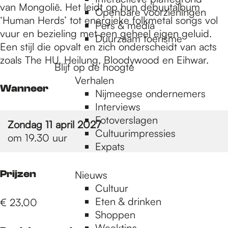
e
van Mongolië. Het leidt op hun debuutalbum
Openbare voorzieningen
‘Human Herds’ tot energieke folkmetal songs vol
Pers & media
vuur en bezieling met een geheel eigen geluid.
p
Duurzaam toerisme
Een stijl die opvalt en zich onderscheidt van acts
zoals The HU, Heilung, Bloodywood en Eihwar.
Blijf op de hoogte
a
Verhalen
Wanneer
Nijmeegse ondernemers
g
Interviews
Fotoverslagen
Zondag 11 april 2027
Cultuurimpressies
om 19.30 uur
e
Expats
Prijzen
Nieuws
Cultuur
Eten & drinken
€ 23,00
Shoppen
Weektips