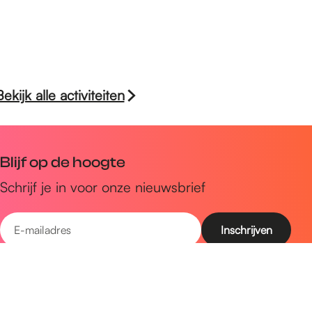
Bekijk alle activiteiten
Blijf op de hoogte
Schrijf je in voor onze nieuwsbrief
E
-
m
Snel naar
a
Uitagenda
i