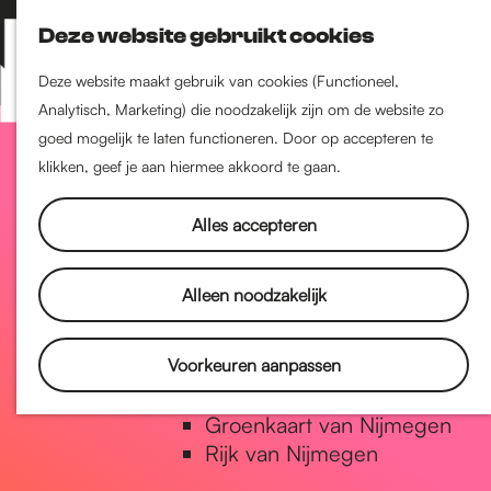
Nijmegen-Zuid
Deze website gebruikt cookies
Nijmegen-Nieuw-West
Z
K
Nijmegen-Oud-West
o
a
M
Deze website maakt gebruik van cookies (Functioneel,
Dukenburg
e
a
Analytisch, Marketing) die noodzakelijk zijn om de website zo
e
Lindenholt
G
k
r
goed mogelijk te laten functioneren. Door op accepteren te
n
e
t
klikken, geef je aan hiermee akkoord te gaan.
u
Historie
n
a
De oudste stad van
Alles accepteren
Nederland
Historische tijdlijn
n
Alleen noodzakelijk
Romeinse Limes
Vrede van Nijmegen Penning
a
Voorkeuren aanpassen
Natuur in Nijmegen
Groenkaart van Nijmegen
a
Rijk van Nijmegen