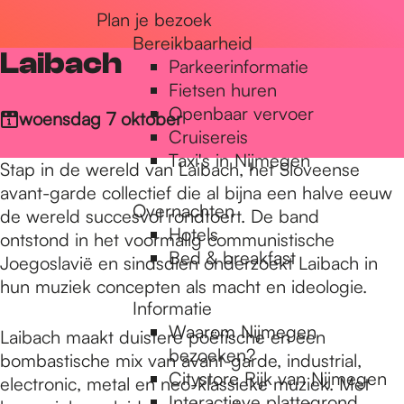
Plan je bezoek
r
Bereikbaarheid
Laibach
Parkeerinformatie
d
Fietsen huren
Openbaar vervoer
woensdag 7 oktober
Cruisereis
e
Taxi's in Nijmegen
Stap in de wereld van Laibach, het Sloveense
avant-garde collectief die al bijna een halve eeuw
Overnachten
h
de wereld succesvol rondtoert. De band
Hotels
ontstond in het voormalig communistische
Bed & breakfast
Joegoslavië en sindsdien onderzoekt Laibach in
o
hun muziek concepten als macht en ideologie.
Informatie
Waarom Nijmegen
Laibach maakt duistere poëtische en een
m
bezoeken?
bombastische mix van avant-garde, industrial,
Citystore Rijk van Nijmegen
electronic, metal en neo-klassieke muziek. Met
Interactieve plattegrond