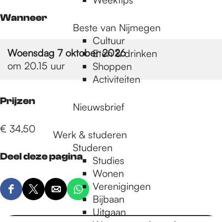
Wanneer
Beste van Nijmegen
Cultuur
Woensdag 7 oktober 2026
Eten & drinken
om 20.15 uur
Shoppen
Activiteiten
Prijzen
Nieuwsbrief
€ 34,50
Werk & studeren
Studeren
Deel deze pagina
Studies
Wonen
Verenigingen
D
D
D
D
Bijbaan
e
e
e
e
Uitgaan
e
e
e
e