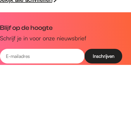
Blijf op de hoogte
Schrijf je in voor onze nieuwsbrief
E
-
m
Snel naar
a
Uitagenda
i
Ontdek
l
a
Zien & doen
d
Plan je bezoek
r