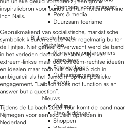
e
hun unieke geluid vormden zij een grote
Openbare voorzieningen
inspiratiebron voor bands als Rammstein en Nine
Pers & media
Inch Nails.
p
Duurzaam toerisme
Gebruikmakend van socialistische, marxistische
Blijf op de hoogte
symboliek kleuren ze daarvoor regelmatig buiten
a
Verhalen
de lijntjes. Niet geheel onverwacht werd de band
Nijmeegse ondernemers
in het verleden daardoor beschuldigd van
g
Interviews
extreem-linkse maar ook extreem-rechtse ideeën
Fotoverslagen
en idealen maar toch hult de groep zich in
Cultuurimpressies
ambiguïteit als het aankomt op hun politieke
e
Expats
engagement. “Laibach does not function as an
answer but a question”.
Nieuws
Cultuur
Tijdens de Laibach 2026 Tour komt de band naar
Eten & drinken
Nijmegen voor een exclusief optreden in
Shoppen
Nederland.
Weektips