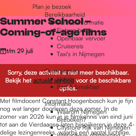
Plan je bezoek
r
Bereikbaarheid
Summer School –
Parkeerinformatie
d
Coming-of-age films
Fietsen huren
Openbaar vervoer
Cruisereis
e
t/m 29 juli
Taxi's in Nijmegen
Overnachten
h
Sorry, deze activiteit is niet meer beschikbaar.
Hotels
Bekijk het
actuele aanbod
voor de beschikbare
Bed & breakfast
opties.
o
Met filmdocent Constant Hoogenbosch kun je fijn
Informatie
nog wat langer doorleren deze zomer. In de
Waarom Nijmegen
m
zomer van 2026 kun je je filmkennis van eind juni
bezoeken?
tot aan de Vierdaagse laten bijspijkeren in deze 4-
Citystore Rijk van Nijmegen
delige lezingenreeks, waarbij een aantal luchtige,
Interactieve plattegrond