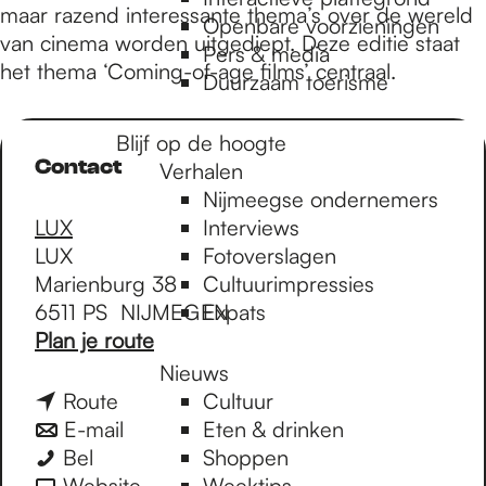
e
maar razend interessante thema’s over de wereld
Openbare voorzieningen
van cinema worden uitgediept. Deze editie staat
Pers & media
het thema ‘Coming-of-age films’ centraal.
p
Duurzaam toerisme
Blijf op de hoogte
a
Contact
Verhalen
Nijmeegse ondernemers
g
LUX
Interviews
LUX
Fotoverslagen
Marienburg 38
Cultuurimpressies
e
6511 PS
NIJMEGEN
Expats
n
Plan je route
a
Nieuws
a
n
Route
Cultuur
r
a
n
E-mail
Eten & drinken
S
S
a
a
Bel
Shoppen
u
u
r
a
v
Website
Weektips