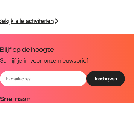
Bekijk alle activiteiten
Blijf op de hoogte
Schrijf je in voor onze nieuwsbrief
E
-
m
Snel naar
a
Uitagenda
i
Ontdek
l
a
Zien & doen