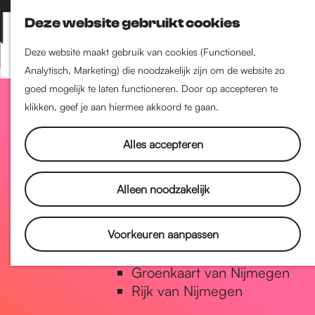
Nijmegen-Zuid
Deze website gebruikt cookies
Nijmegen-Nieuw-West
Z
K
Nijmegen-Oud-West
o
a
M
Deze website maakt gebruik van cookies (Functioneel,
Dukenburg
e
a
Analytisch, Marketing) die noodzakelijk zijn om de website zo
e
Lindenholt
G
k
r
goed mogelijk te laten functioneren. Door op accepteren te
n
e
t
klikken, geef je aan hiermee akkoord te gaan.
u
Historie
n
a
De oudste stad van
Alles accepteren
Nederland
Historische tijdlijn
n
Alleen noodzakelijk
Romeinse Limes
Vrede van Nijmegen Penning
a
Voorkeuren aanpassen
Natuur in Nijmegen
Groenkaart van Nijmegen
a
Rijk van Nijmegen