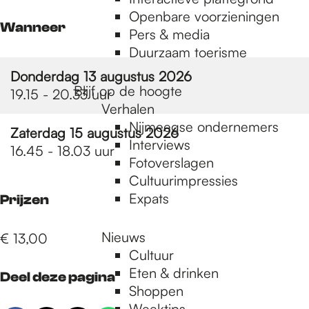
e
Openbare voorzieningen
Wanneer
Pers & media
p
Duurzaam toerisme
Donderdag 13 augustus 2026
Blijf op de hoogte
19.15 - 20.33 uur
a
Verhalen
Nijmeegse ondernemers
Zaterdag 15 augustus 2026
g
Interviews
16.45 - 18.03 uur
Fotoverslagen
Cultuurimpressies
e
Expats
Prijzen
Nieuws
€ 13,00
Cultuur
Eten & drinken
Deel deze pagina
Shoppen
Weektips