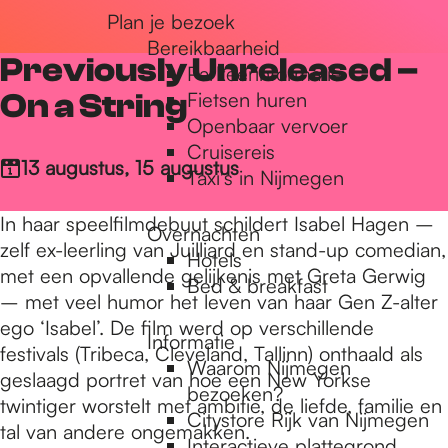
Plan je bezoek
r
Bereikbaarheid
Previously Unreleased –
Parkeerinformatie
d
On a String
Fietsen huren
Openbaar vervoer
Cruisereis
e
13 augustus, 15 augustus
Taxi's in Nijmegen
In haar speelfilmdebuut schildert Isabel Hagen –
Overnachten
h
zelf ex-leerling van Juilliard en stand-up comedian,
Hotels
met een opvallende gelijkenis met Greta Gerwig
Bed & breakfast
– met veel humor het leven van haar Gen Z-alter
o
ego ‘Isabel’. De film werd op verschillende
Informatie
festivals (Tribeca, Cleveland, Tallinn) onthaald als
Waarom Nijmegen
m
geslaagd portret van hoe een New Yorkse
bezoeken?
twintiger worstelt met ambitie, de liefde, familie en
Citystore Rijk van Nijmegen
tal van andere ongemakken.
Interactieve plattegrond