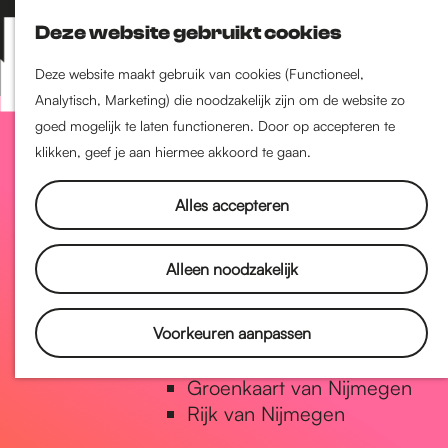
Nijmegen-Zuid
Deze website gebruikt cookies
Nijmegen-Nieuw-West
Z
K
Nijmegen-Oud-West
o
a
M
Deze website maakt gebruik van cookies (Functioneel,
Dukenburg
e
a
Analytisch, Marketing) die noodzakelijk zijn om de website zo
e
Lindenholt
G
k
r
goed mogelijk te laten functioneren. Door op accepteren te
n
e
t
klikken, geef je aan hiermee akkoord te gaan.
u
Historie
n
a
De oudste stad van
Alles accepteren
Nederland
Historische tijdlijn
n
Alleen noodzakelijk
Romeinse Limes
Vrede van Nijmegen Penning
a
Voorkeuren aanpassen
Natuur in Nijmegen
Groenkaart van Nijmegen
a
Rijk van Nijmegen