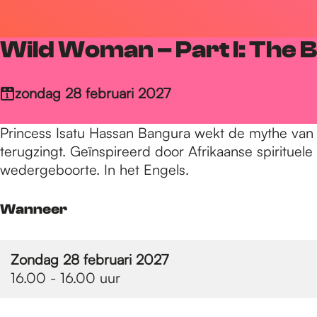
r
Wild Woman – Part I: The 
d
zondag 28 februari 2027
e
Princess Isatu Hassan Bangura wekt de mythe van 
terugzingt. Geïnspireerd door Afrikaanse spirituel
h
wedergeboorte. In het Engels.
Wanneer
o
Zondag 28 februari 2027
m
16.00 - 16.00 uur