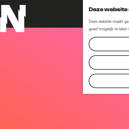
Deze website 
Deze website maakt geb
goed mogelijk te laten
G
a
n
a
a