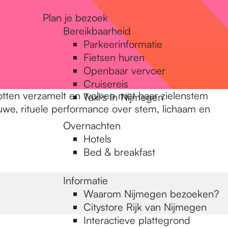
Plan je bezoek
Bereikbaarheid
Parkeerinformatie
Fietsen huren
Openbaar vervoer
Cruisereis
tten verzamelt en wolven met haar zielenstem
Taxi's in Nijmegen
rauwe, rituele performance over stem, lichaam en
Overnachten
Hotels
Bed & breakfast
Informatie
Waarom Nijmegen bezoeken?
Citystore Rijk van Nijmegen
Interactieve plattegrond