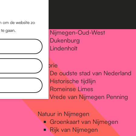
Nijmegen-Oost
Nijmegen-Midden
Z
K
Nijmegen-Zuid
o
a
M
jn om de website zo
Nijmegen-Nieuw-West
e
a
 te gaan.
e
Nijmegen-Oud-West
k
r
Dukenburg
n
e
t
Lindenholt
u
n
Historie
De oudste stad van Nederland
Historische tijdlijn
Romeinse Limes
Vrede van Nijmegen Penning
Natuur in Nijmegen
Groenkaart van Nijmegen
Rijk van Nijmegen