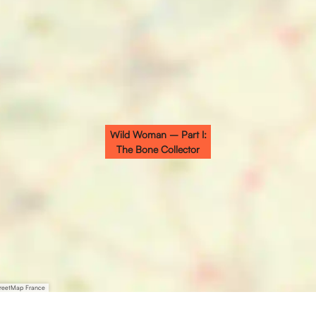
Wild Woman – Part I:
The Bone Collector
treetMap France