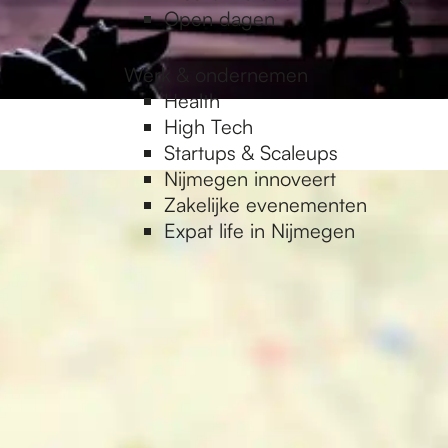
Open dagen
Werk & ondernemen
Health
High Tech
Startups & Scaleups
Nijmegen innoveert
Zakelijke evenementen
Expat life in Nijmegen