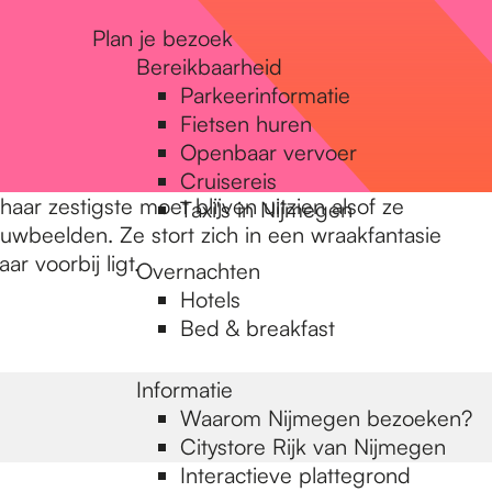
Plan je bezoek
Bereikbaarheid
Parkeerinformatie
Fietsen huren
Openbaar vervoer
Cruisereis
aar zestigste moet blijven uitzien alsof ze
Taxi's in Nijmegen
uwbeelden. Ze stort zich in een wraakfantasie
r voorbij ligt.
Overnachten
Hotels
Bed & breakfast
Informatie
Waarom Nijmegen bezoeken?
Citystore Rijk van Nijmegen
Interactieve plattegrond