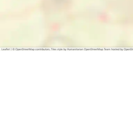
Leaflet
|
© OpenStreetMap contributors, Tiles style by Humanitarian OpenStreetMap Team hosted by OpenS