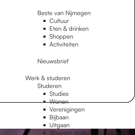
Beste van Nijmegen
Cultuur
Eten & drinken
Shoppen
Activiteiten
Nieuwsbrief
Werk & studeren
Studeren
Studies
Wonen
Verenigingen
Bijbaan
Uitgaan
Waarom studeren in Nijmegen