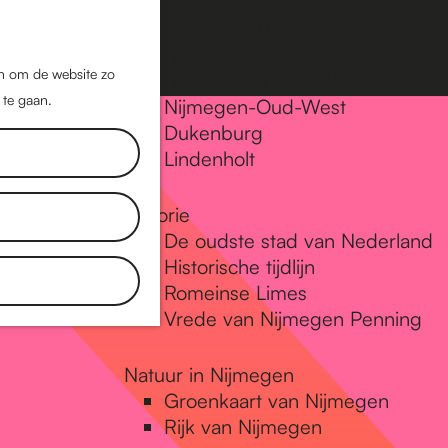
Nijmegen-Oost
Nijmegen-Midden
Z
K
Nijmegen-Zuid
o
a
M
jn om de website zo
Nijmegen-Nieuw-West
e
a
 te gaan.
e
Nijmegen-Oud-West
k
r
Dukenburg
n
e
t
Lindenholt
u
n
Historie
De oudste stad van Nederland
Historische tijdlijn
Romeinse Limes
Vrede van Nijmegen Penning
Natuur in Nijmegen
Groenkaart van Nijmegen
Rijk van Nijmegen