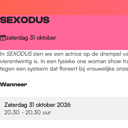
r
SEXODUS
d
zaterdag 31 oktober
e
In
SEXODUS
zien we een actrice op de drempel van 
vierentwintig is. In een fysieke one woman show tr
h
tegen een systeem dat floreert bij vrouwelijke onze
Wanneer
o
Zaterdag 31 oktober 2026
m
20.30 - 20.30 uur