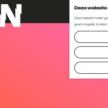
Deze website 
Deze website maakt geb
goed mogelijk te laten
G
a
n
a
a