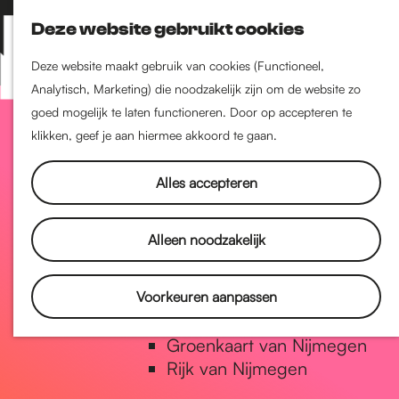
Nijmegen-Zuid
Deze website gebruikt cookies
Nijmegen-Nieuw-West
Z
K
Nijmegen-Oud-West
o
a
M
Deze website maakt gebruik van cookies (Functioneel,
Dukenburg
e
a
Analytisch, Marketing) die noodzakelijk zijn om de website zo
e
Lindenholt
G
k
r
goed mogelijk te laten functioneren. Door op accepteren te
n
e
t
klikken, geef je aan hiermee akkoord te gaan.
u
Historie
n
a
De oudste stad van
Alles accepteren
Nederland
Historische tijdlijn
n
Alleen noodzakelijk
Romeinse Limes
Vrede van Nijmegen Penning
a
Voorkeuren aanpassen
Natuur in Nijmegen
Groenkaart van Nijmegen
a
Rijk van Nijmegen