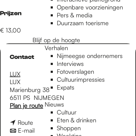
e
Openbare voorzieningen
Prijzen
Pers & media
p
Duurzaam toerisme
€ 13,00
Blijf op de hoogte
a
Verhalen
Nijmeegse ondernemers
Contact
g
Interviews
Fotoverslagen
LUX
Cultuurimpressies
LUX
e
Expats
Marienburg 38
6511 PS
NIJMEGEN
Nieuws
n
Plan je route
Cultuur
a
Eten & drinken
a
n
Route
Shoppen
r
a
n
E-mail
Weektips