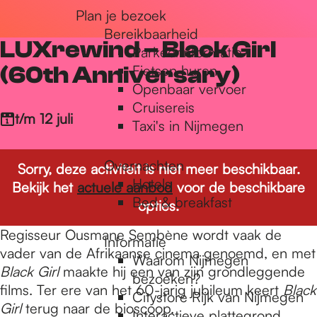
Plan je bezoek
r
Bereikbaarheid
LUXrewind – Black Girl
Parkeerinformatie
d
(60th Anniversary)
Fietsen huren
Openbaar vervoer
Cruisereis
e
t/m 12 juli
Taxi's in Nijmegen
Overnachten
h
Sorry, deze activiteit is niet meer beschikbaar.
Hotels
Bekijk het
actuele aanbod
voor de beschikbare
Bed & breakfast
opties.
o
Regisseur Ousmane Sembène wordt vaak de
Informatie
vader van de Afrikaanse cinema genoemd, en met
Waarom Nijmegen
m
Black Girl
maakte hij een van zijn grondleggende
bezoeken?
films. Ter ere van het 60-jarig jubileum keert
Black
Citystore Rijk van Nijmegen
Girl
terug naar de bioscoop.
Interactieve plattegrond