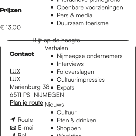
e
Openbare voorzieningen
Prijzen
Pers & media
p
Duurzaam toerisme
€ 13,00
Blijf op de hoogte
a
Verhalen
Contact
Nijmeegse ondernemers
g
Interviews
LUX
Fotoverslagen
LUX
Cultuurimpressies
e
Marienburg 38
Expats
6511 PS
NIJMEGEN
n
Plan je route
Nieuws
a
Cultuur
a
n
Route
Eten & drinken
r
a
n
E-mail
Shoppen
D
D
a
a
Bel
Weektips