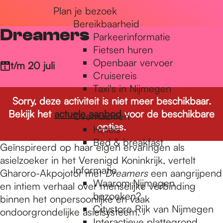
Plan je bezoek
r
Bereikbaarheid
Dreamers
Parkeerinformatie
d
Fietsen huren
Openbaar vervoer
t/m 20 juli
Cruisereis
e
Taxi's in Nijmegen
Sorry, deze activiteit is niet meer beschikbaar.
Bekijk het
actuele aanbod
voor de beschikbare
Overnachten
h
opties.
Hotels
Bed & breakfast
Geïnspireerd op haar eigen ervaringen als
o
asielzoeker in het Verenigd Koninkrijk, vertelt
Informatie
Gharoro-Akpojotor met
Dreamers
een aangrijpend
Waarom Nijmegen
en intiem verhaal over menselijke verbinding
m
bezoeken?
binnen het onpersoonlijke en vaak
Citystore Rijk van Nijmegen
ondoorgrondelijke asielsysteem.
Interactieve plattegrond