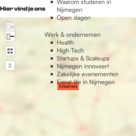
Waarom studeren in
Hier vind je ons
Nijmegen
Open dagen
+
Werk & ondernemen
−
Health
High Tech
Startups & Scaleups
Nijmegen innoveert
Zakelijke evenementen
Expat life in Nijmegen
Dreamers