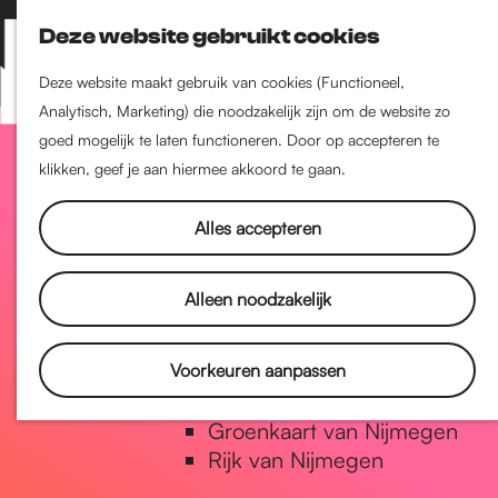
Nijmegen-Zuid
Deze website gebruikt cookies
Nijmegen-Nieuw-West
Z
K
Nijmegen-Oud-West
o
a
M
Deze website maakt gebruik van cookies (Functioneel,
Dukenburg
e
a
Analytisch, Marketing) die noodzakelijk zijn om de website zo
e
Lindenholt
G
k
r
goed mogelijk te laten functioneren. Door op accepteren te
n
e
t
klikken, geef je aan hiermee akkoord te gaan.
u
Historie
n
a
De oudste stad van
Alles accepteren
Nederland
Historische tijdlijn
n
Alleen noodzakelijk
Romeinse Limes
Vrede van Nijmegen Penning
a
Voorkeuren aanpassen
Natuur in Nijmegen
Groenkaart van Nijmegen
a
Rijk van Nijmegen