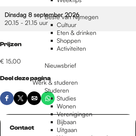
Dinsdag 8 september 2026
Beste van Nijmegen
20.15 - 21.15 uur
Cultuur
Eten & drinken
Shoppen
Prijzen
Activiteiten
€ 15,00
Nieuwsbrief
Deel deze pagina
Werk & studeren
Studeren
Studies
D
D
D
D
Wonen
e
e
e
e
Verenigingen
e
e
e
e
Bijbaan
l
l
l
l
Contact
Uitgaan
d
d
d
d