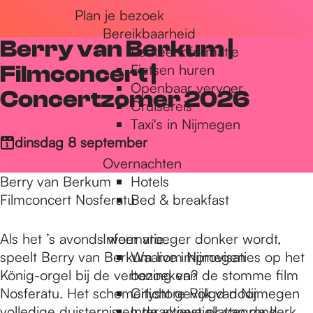
Plan je bezoek
r
Bereikbaarheid
Berry van Berkum |
Parkeerinformatie
d
Filmconcert |
Fietsen huren
Openbaar vervoer
Concertzomer 2026
Cruisereis
e
Taxi's in Nijmegen
dinsdag 8 september
Overnachten
h
Berry van Berkum
Hotels
Filmconcert Nosferatu
Bed & breakfast
o
Als het ’s avonds weer vroeger donker wordt,
Informatie
speelt Berry van Berkum live improvisaties op het
Waarom Nijmegen
m
König-orgel bij de vertoning van de stomme film
bezoeken?
Nosferatu. Het schemerlicht gevolgd door
Citystore Rijk van Nijmegen
volledige duisternis en de akoestiek van de kerk,
Interactieve plattegrond