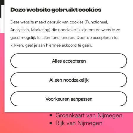
Nijmegen-Zuid
Deze website gebruikt cookies
Nijmegen-Nieuw-West
Z
K
Nijmegen-Oud-West
o
a
M
Deze website maakt gebruik van cookies (Functioneel,
Dukenburg
e
a
Analytisch, Marketing) die noodzakelijk zijn om de website zo
e
Lindenholt
G
k
r
goed mogelijk te laten functioneren. Door op accepteren te
n
e
t
klikken, geef je aan hiermee akkoord te gaan.
u
Historie
n
a
De oudste stad van
Alles accepteren
Nederland
Historische tijdlijn
n
Alleen noodzakelijk
Romeinse Limes
Vrede van Nijmegen Penning
a
Voorkeuren aanpassen
Natuur in Nijmegen
Groenkaart van Nijmegen
a
Rijk van Nijmegen