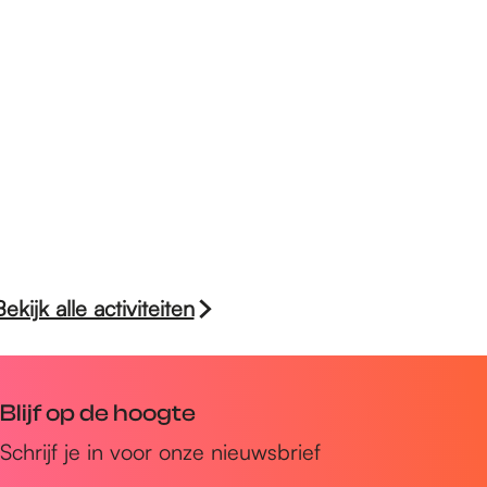
6
2
0
6
2
6
Bekijk alle activiteiten
Blijf op de hoogte
Schrijf je in voor onze nieuwsbrief