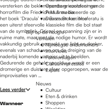
e
versterken de beklemmende griezelsfeer van de
Openbare voorzieningen
horrorfilm die Friedrich Murnau baseerde op
Pers & media
p
het boek ‘Dracula’ van Bram Stoker. Nosferatu is
Duurzaam toerisme
een uiterst sfeervolle klassieke film die bol staat
van de symboliek. Griezel en spanning zijn er in
Blijf op de hoogte
a
ruime mate, maar met de nodige humor. Er wordt
Verhalen
vakkundig gebruik gemaakt van licht en donker,
Nijmeegse ondernemers
evenals van schaduwen om de dreiging van de
g
Interviews
naderbij komende vampier uit te beelden.
Fotoverslagen
Gedurende de gehele speelduur wordt er een
Cultuurimpressies
e
dromerige en duistere sfeer opgeroepen, waar de
Expats
improvisaties van …
Nieuws
Lees verder
Cultuur
Eten & drinken
Shoppen
Wanneer
Weektips