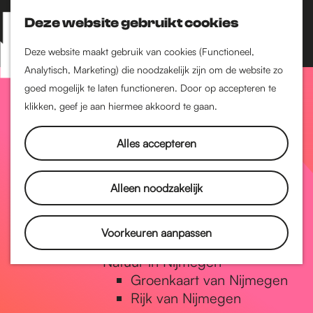
Nijmegen-Zuid
Nijmegen-Nieuw-West
Deze website gebruikt cookies
Z
K
Nijmegen-Oud-West
o
a
M
Deze website maakt gebruik van cookies (Functioneel,
Dukenburg
e
a
Analytisch, Marketing) die noodzakelijk zijn om de website zo
e
Lindenholt
G
k
r
goed mogelijk te laten functioneren. Door op accepteren te
n
e
t
klikken, geef je aan hiermee akkoord te gaan.
Historie
u
n
De oudste stad van
a
Alles accepteren
Nederland
Historische tijdlijn
n
Romeinse Limes
Alleen noodzakelijk
Vrede van Nijmegen
Penning
a
Voorkeuren aanpassen
Natuur in Nijmegen
Groenkaart van Nijmegen
a
Rijk van Nijmegen