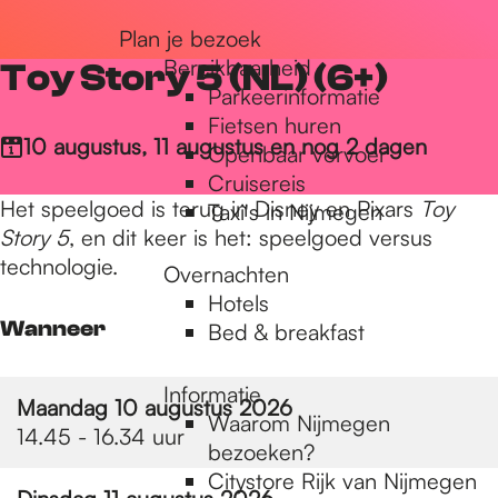
r
Plan je bezoek
Bereikbaarheid
Toy Story 5 (NL) (6+)
Parkeerinformatie
d
Fietsen huren
10 augustus, 11 augustus en nog 2 dagen
Openbaar vervoer
Cruisereis
e
Het speelgoed is terug in Disney en Pixars
Toy
Taxi's in Nijmegen
Story 5
, en dit keer is het: speelgoed versus
h
technologie.
Overnachten
Hotels
Wanneer
Bed & breakfast
o
Informatie
Maandag 10 augustus 2026
m
Waarom Nijmegen
14.45 - 16.34 uur
bezoeken?
Citystore Rijk van Nijmegen