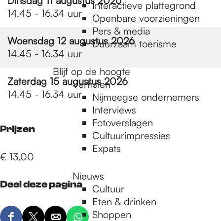
e
Dinsdag 11 augustus 2026
Interactieve plattegrond
14.45 - 16.34 uur
Openbare voorzieningen
Pers & media
p
Woensdag 12 augustus 2026
Duurzaam toerisme
14.45 - 16.34 uur
a
Blijf op de hoogte
Zaterdag 15 augustus 2026
Verhalen
14.45 - 16.34 uur
Nijmeegse ondernemers
g
Interviews
Fotoverslagen
Prijzen
Cultuurimpressies
e
Expats
€ 13,00
Nieuws
Deel deze pagina
Cultuur
Eten & drinken
Shoppen