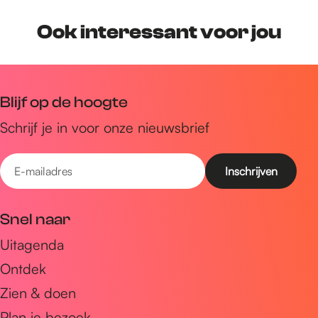
Ook interessant voor jou
Blijf op de hoogte
Schrijf je in voor onze nieuwsbrief
E
-
m
Snel naar
a
Uitagenda
i
Ontdek
l
a
Zien & doen
d
Plan je bezoek