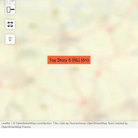
+
−
Toy Story 5 (NL) (6+)
Leaflet
|
© OpenStreetMap contributors, Tiles style by Humanitarian OpenStreetMap Team hosted by
OpenStreetMap France