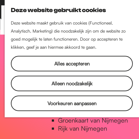
Nijmegen-Zuid
Deze website gebruikt cookies
Nijmegen-Nieuw-West
Z
K
Nijmegen-Oud-West
o
a
M
Deze website maakt gebruik van cookies (Functioneel,
Dukenburg
e
a
Analytisch, Marketing) die noodzakelijk zijn om de website zo
e
Lindenholt
G
k
r
goed mogelijk te laten functioneren. Door op accepteren te
n
e
t
klikken, geef je aan hiermee akkoord te gaan.
u
Historie
n
a
De oudste stad van
Alles accepteren
Nederland
Historische tijdlijn
n
Alleen noodzakelijk
Romeinse Limes
Vrede van Nijmegen Penning
a
Voorkeuren aanpassen
Natuur in Nijmegen
Groenkaart van Nijmegen
a
Rijk van Nijmegen