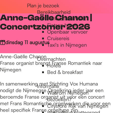
Plan je bezoek
r
Bereikbaarheid
Anne-Gaëlle Chanon |
Parkeerinformatie
d
Concertzomer 2026
Fietsen huren
Openbaar vervoer
Cruisereis
e
dinsdag 11 augustus
Taxi's in Nijmegen
Anne-Gaëlle Chanon
Overnachten
h
Franse organist brengt Franse Romantiek naar
Hotels
Nijmegen
Bed & breakfast
o
In samenwerking met Stichting Vox Humana
Informatie
nodigt de Nijmeegse Orgelkring ieder jaar een
Waarom Nijmegen
m
beroemde Franse organist uit voor een concert
bezoeken?
met Frans Romantische orgelwerken die voor een
Citystore Rijk van Nijmegen
heel specifiek Franse orgeltype zijn
Interactieve plattegrond