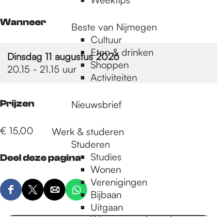
Wanneer
Beste van Nijmegen
Cultuur
Eten & drinken
Dinsdag 11 augustus 2026
Shoppen
20.15 - 21.15 uur
Activiteiten
Prijzen
Nieuwsbrief
€ 15,00
Werk & studeren
Studeren
Studies
Deel deze pagina
Wonen
Verenigingen
Bijbaan
D
D
D
D
Uitgaan
e
e
e
e