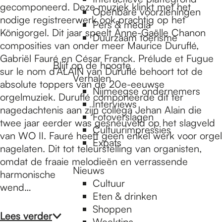
e
gecomponeerd. Deze muziek klinkt met het
Openbare voorzieningen
nodige registreerwerk ook prachtig op het
Pers & media
Königorgel. Dit jaar speelt Anne-Gaëlle Chanon
p
Duurzaam toerisme
composities van onder meer Maurice Duruflé,
Gabriël Fauré en César Franck. Prélude et Fugue
Blijf op de hoogte
a
sur le nom d’ALAIN van Duruflé behoort tot de
Verhalen
absolute toppers van de 20e-eeuwse
Nijmeegse ondernemers
orgelmuziek. Duruflé componeerde dit ter
g
Interviews
nagedachtenis aan zijn collega Jehan Alain die
Fotoverslagen
twee jaar eerder was gesneuveld op het slagveld
Cultuurimpressies
van WO II. Fauré heeft geen enkel werk voor orgel
e
Expats
nagelaten. Dit tot teleurstelling van organisten,
omdat de fraaie melodieën en verrassende
Nieuws
harmonische
Cultuur
wend…
Eten & drinken
Shoppen
Lees verder
Weektips