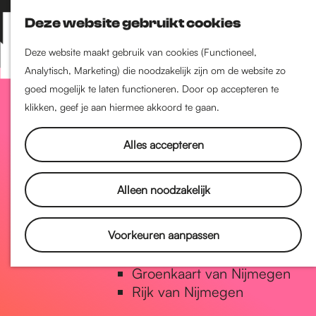
Nijmegen-Zuid
Deze website gebruikt cookies
Nijmegen-Nieuw-West
Z
K
Nijmegen-Oud-West
o
a
M
Deze website maakt gebruik van cookies (Functioneel,
Dukenburg
e
a
Analytisch, Marketing) die noodzakelijk zijn om de website zo
e
Lindenholt
G
k
r
goed mogelijk te laten functioneren. Door op accepteren te
n
e
t
klikken, geef je aan hiermee akkoord te gaan.
u
Historie
n
a
De oudste stad van
Alles accepteren
Nederland
Historische tijdlijn
n
Alleen noodzakelijk
Romeinse Limes
Vrede van Nijmegen Penning
a
Voorkeuren aanpassen
Natuur in Nijmegen
Groenkaart van Nijmegen
a
Rijk van Nijmegen