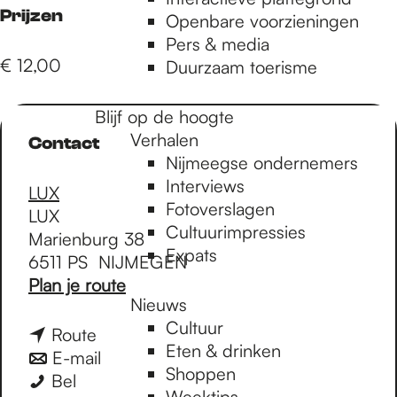
e
Prijzen
Openbare voorzieningen
Pers & media
p
€ 12,00
Duurzaam toerisme
Blijf op de hoogte
a
Verhalen
Contact
Nijmeegse ondernemers
g
Interviews
LUX
Fotoverslagen
LUX
Cultuurimpressies
Marienburg 38
e
Expats
6511 PS
NIJMEGEN
n
Plan je route
Nieuws
a
Cultuur
a
n
Route
Eten & drinken
r
a
n
E-mail
Shoppen
E
E
a
a
Bel
Weektips