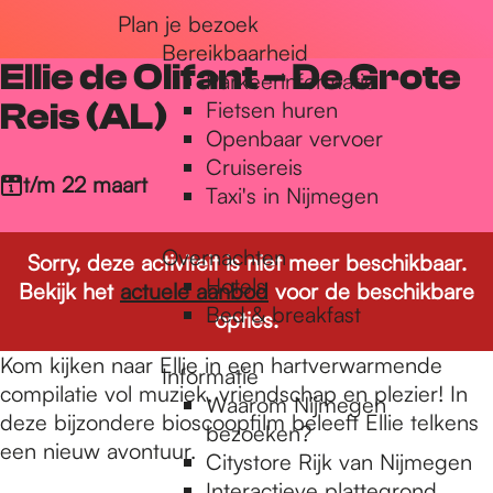
Plan je bezoek
r
Bereikbaarheid
Ellie de Olifant – De Grote
Parkeerinformatie
d
Reis (AL)
Fietsen huren
Openbaar vervoer
Cruisereis
e
t/m 22 maart
Taxi's in Nijmegen
Overnachten
h
Sorry, deze activiteit is niet meer beschikbaar.
Hotels
Bekijk het
actuele aanbod
voor de beschikbare
Bed & breakfast
opties.
o
Kom kijken naar Ellie in een hartverwarmende
Informatie
compilatie vol muziek, vriendschap en plezier! In
Waarom Nijmegen
m
deze bijzondere bioscoopfilm beleeft Ellie telkens
bezoeken?
een nieuw avontuur.
Citystore Rijk van Nijmegen
Interactieve plattegrond