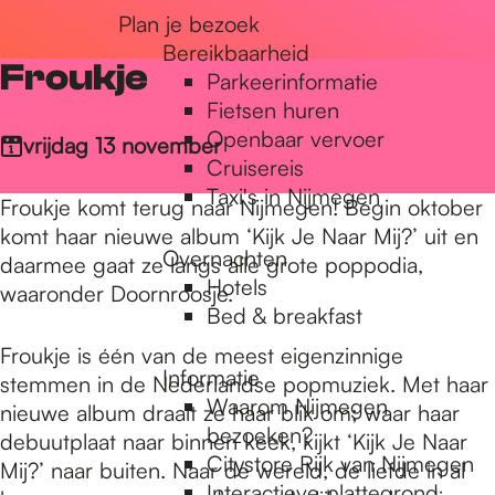
Plan je bezoek
r
Bereikbaarheid
Froukje
Parkeerinformatie
d
Fietsen huren
Openbaar vervoer
vrijdag 13 november
Cruisereis
e
Taxi's in Nijmegen
Froukje komt terug naar Nijmegen! Begin oktober
komt haar nieuwe album ‘Kijk Je Naar Mij?’ uit en
Overnachten
h
daarmee gaat ze langs alle grote poppodia,
Hotels
waaronder Doornroosje.
Bed & breakfast
o
Froukje is één van de meest eigenzinnige
Informatie
stemmen in de Nederlandse popmuziek. Met haar
Waarom Nijmegen
nieuwe album draait ze haar blik om; waar haar
m
bezoeken?
debuutplaat naar binnen keek, kijkt ‘Kijk Je Naar
Citystore Rijk van Nijmegen
Mij?’ naar buiten. Naar de wereld, de liefde in al
Interactieve plattegrond