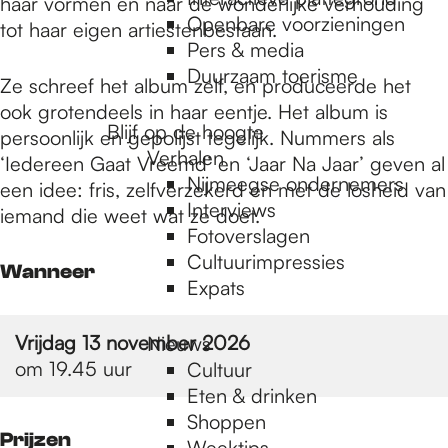
e
haar vormen en naar de wonderlijke verhouding
Openbare voorzieningen
tot haar eigen artiestenbestaan.
Pers & media
p
Duurzaam toerisme
Ze schreef het album zelf, en produceerde het
ook grotendeels in haar eentje. Het album is
Blijf op de hoogte
persoonlijk en gepolijst tegelijk. Nummers als
a
Verhalen
‘Iedereen Gaat Vreemd’ en ‘Jaar Na Jaar’ geven al
Nijmeegse ondernemers
een idee: fris, zelfverzekerd en met de losheid van
g
Interviews
iemand die weet wat ze doet.
Fotoverslagen
Cultuurimpressies
Wanneer
e
Expats
Vrijdag 13 november 2026
Nieuws
om 19.45 uur
Cultuur
Eten & drinken
Shoppen
Prijzen
Weektips