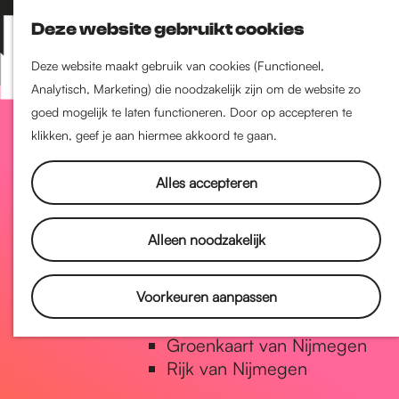
Nijmegen-Zuid
Deze website gebruikt cookies
Nijmegen-Nieuw-West
Z
K
Nijmegen-Oud-West
o
a
M
Deze website maakt gebruik van cookies (Functioneel,
Dukenburg
e
a
Analytisch, Marketing) die noodzakelijk zijn om de website zo
e
Lindenholt
G
k
r
goed mogelijk te laten functioneren. Door op accepteren te
n
e
t
klikken, geef je aan hiermee akkoord te gaan.
u
Historie
n
a
De oudste stad van
Alles accepteren
Nederland
Historische tijdlijn
n
Alleen noodzakelijk
Romeinse Limes
Vrede van Nijmegen Penning
a
Voorkeuren aanpassen
Natuur in Nijmegen
Groenkaart van Nijmegen
a
Rijk van Nijmegen