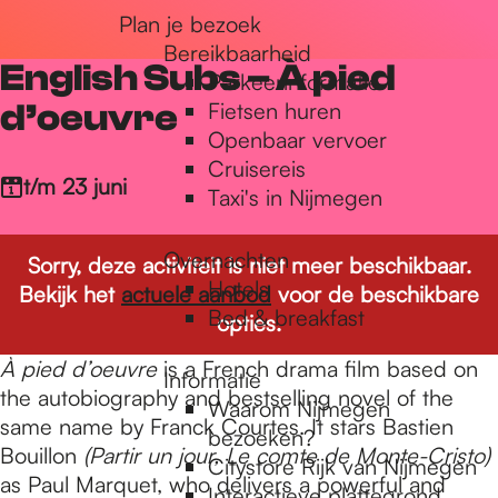
Plan je bezoek
r
Bereikbaarheid
English Subs – À pied
Parkeerinformatie
d
d’oeuvre
Fietsen huren
Openbaar vervoer
Cruisereis
e
t/m 23 juni
Taxi's in Nijmegen
Overnachten
h
Sorry, deze activiteit is niet meer beschikbaar.
Hotels
Bekijk het
actuele aanbod
voor de beschikbare
Bed & breakfast
opties.
o
À pied d’oeuvre
is a French drama film based on
Informatie
the autobiography and bestselling novel of the
Waarom Nijmegen
m
same name by Franck Courtes. It stars Bastien
bezoeken?
Bouillon
(Partir un jour, Le comte de Monte-Cristo)
Citystore Rijk van Nijmegen
as Paul Marquet, who delivers a powerful and
Interactieve plattegrond