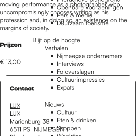
e
moving performance as a photographer who
Openbare voorzieningen
uncompromisingly chooses writing as his
Pers & media
profession and, in doing so, an existence on the
p
Duurzaam toerisme
margins of society.
Blijf op de hoogte
a
Prijzen
Verhalen
Nijmeegse ondernemers
€ 13,00
g
Interviews
Fotoverslagen
Cultuurimpressies
e
Expats
Contact
Nieuws
LUX
Cultuur
LUX
Eten & drinken
Marienburg 38
Shoppen
6511 PS
NIJMEGEN
Weektips