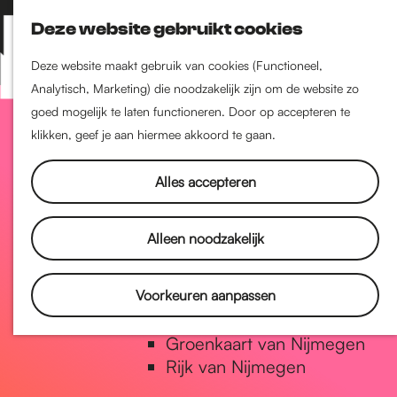
Nijmegen-Zuid
Deze website gebruikt cookies
Nijmegen-Nieuw-West
Z
K
Nijmegen-Oud-West
o
a
M
Deze website maakt gebruik van cookies (Functioneel,
Dukenburg
e
a
Analytisch, Marketing) die noodzakelijk zijn om de website zo
e
Lindenholt
G
k
r
goed mogelijk te laten functioneren. Door op accepteren te
n
e
t
klikken, geef je aan hiermee akkoord te gaan.
u
Historie
n
a
De oudste stad van
Alles accepteren
Nederland
Historische tijdlijn
n
Alleen noodzakelijk
Romeinse Limes
Vrede van Nijmegen Penning
a
Voorkeuren aanpassen
Natuur in Nijmegen
Groenkaart van Nijmegen
a
Rijk van Nijmegen