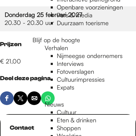
e
Openbare voorzieningen
Donderdag 25 februari 2027
Pers & media
p
20.30 - 20.30 uur
Duurzaam toerisme
Blijf op de hoogte
a
Prijzen
Verhalen
Nijmeegse ondernemers
€ 21,00
g
Interviews
Fotoverslagen
Deel deze pagina
Cultuurimpressies
e
Expats
D
D
D
D
Nieuws
e
e
e
e
Cultuur
e
e
e
e
Eten & drinken
l
l
l
l
Contact
Shoppen
d
d
d
d
Weektips