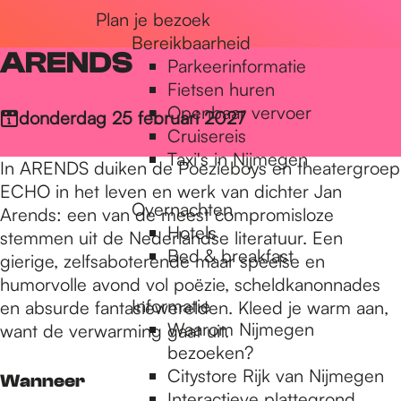
Plan je bezoek
r
Bereikbaarheid
ARENDS
Parkeerinformatie
d
Fietsen huren
Openbaar vervoer
donderdag 25 februari 2027
Cruisereis
e
Taxi's in Nijmegen
In ARENDS duiken de Poezieboys en theatergroep
ECHO in het leven en werk van dichter Jan
Overnachten
h
Arends: een van de meest compromisloze
Hotels
stemmen uit de Nederlandse literatuur. Een
Bed & breakfast
gierige, zelfsaboterende maar speelse en
o
humorvolle avond vol poëzie, scheldkanonnades
Informatie
en absurde fantasiewerelden. Kleed je warm aan,
Waarom Nijmegen
want de verwarming gaat uit.
m
bezoeken?
Citystore Rijk van Nijmegen
Wanneer
Interactieve plattegrond