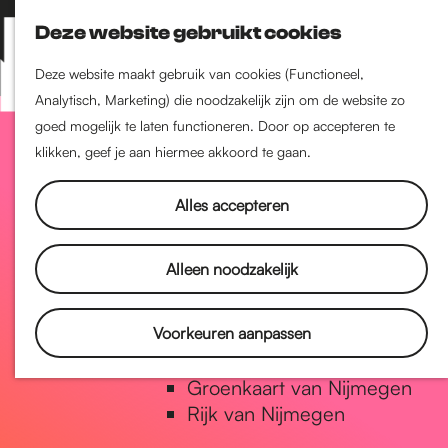
Nijmegen-Zuid
Deze website gebruikt cookies
Nijmegen-Nieuw-West
Z
K
Nijmegen-Oud-West
o
a
M
Deze website maakt gebruik van cookies (Functioneel,
Dukenburg
e
a
Analytisch, Marketing) die noodzakelijk zijn om de website zo
e
Lindenholt
G
k
r
goed mogelijk te laten functioneren. Door op accepteren te
n
e
t
klikken, geef je aan hiermee akkoord te gaan.
u
Historie
n
a
De oudste stad van
Alles accepteren
Nederland
Historische tijdlijn
n
Alleen noodzakelijk
Romeinse Limes
Vrede van Nijmegen Penning
a
Voorkeuren aanpassen
Natuur in Nijmegen
Groenkaart van Nijmegen
a
Rijk van Nijmegen