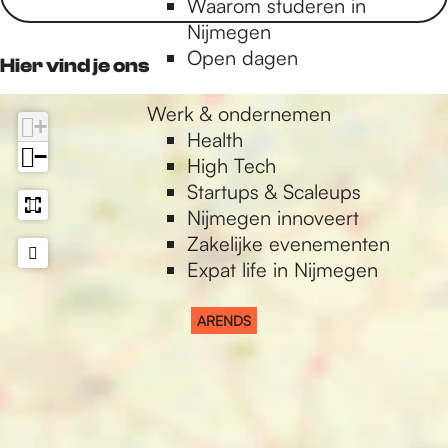
Waarom studeren in
o
g
o
p
S
Nijmegen
o
r
k
p
Open dagen
k
a
Hier vind je ons
L
m
U
L
Werk & ondernemen
+
X
U
Health
−
X
High Tech
Startups & Scaleups
Nijmegen innoveert
Zakelijke evenementen
Expat life in Nijmegen
ARENDS