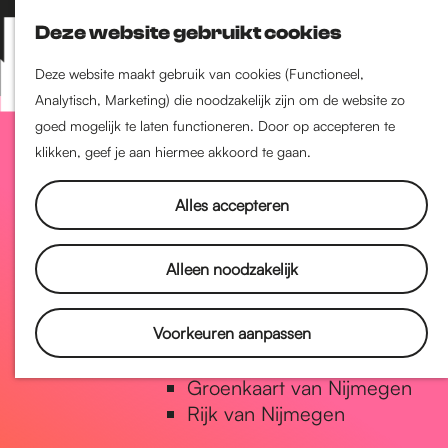
Nijmegen-Zuid
Deze website gebruikt cookies
Nijmegen-Nieuw-West
Z
K
Nijmegen-Oud-West
o
a
M
Deze website maakt gebruik van cookies (Functioneel,
Dukenburg
e
a
Analytisch, Marketing) die noodzakelijk zijn om de website zo
e
Lindenholt
G
k
r
goed mogelijk te laten functioneren. Door op accepteren te
n
e
t
klikken, geef je aan hiermee akkoord te gaan.
u
Historie
n
a
De oudste stad van
Alles accepteren
Nederland
Historische tijdlijn
n
Alleen noodzakelijk
Romeinse Limes
Vrede van Nijmegen Penning
a
Voorkeuren aanpassen
Natuur in Nijmegen
Groenkaart van Nijmegen
a
Rijk van Nijmegen