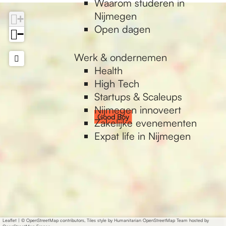
Waarom studeren in
Nijmegen
+
Open dagen
−
Werk & ondernemen
Health
High Tech
Startups & Scaleups
Nijmegen innoveert
Good Boy
Zakelijke evenementen
Expat life in Nijmegen
Leaflet
|
© OpenStreetMap contributors, Tiles style by Humanitarian OpenStreetMap Team hosted by