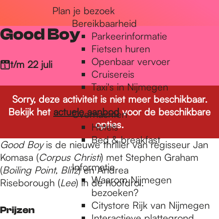
Plan je bezoek
r
Bereikbaarheid
Good Boy
Parkeerinformatie
d
Fietsen huren
Openbaar vervoer
t/m 22 juli
Cruisereis
e
Taxi's in Nijmegen
Sorry, deze activiteit is niet meer beschikbaar.
Bekijk het
actuele aanbod
voor de beschikbare
Overnachten
h
opties.
Hotels
Bed & breakfast
Good Boy
is de nieuwe thriller van regisseur Jan
o
Komasa (
Corpus Christi
) met Stephen Graham
Informatie
(
Boiling Point, Blitz
) en Andrea
Waarom Nijmegen
Riseborough (
Lee
) in de hoofdrol.
m
bezoeken?
Citystore Rijk van Nijmegen
Prijzen
Interactieve plattegrond