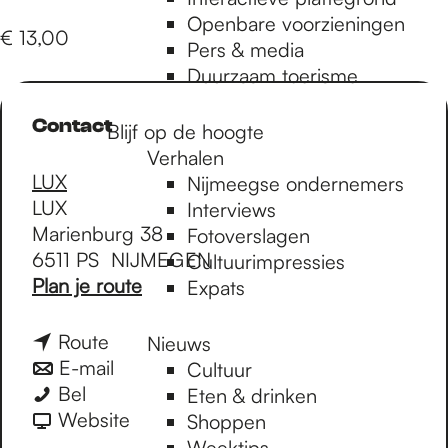
e
Openbare voorzieningen
€ 13,00
Pers & media
p
Duurzaam toerisme
Contact
Blijf op de hoogte
a
Verhalen
LUX
Nijmeegse ondernemers
LUX
g
Interviews
Marienburg 38
Fotoverslagen
6511 PS
NIJMEGEN
Cultuurimpressies
e
n
Plan je route
Expats
a
a
n
Route
Nieuws
r
a
n
E-mail
Cultuur
G
G
a
a
Bel
Eten & drinken
o
o
r
a
v
Website
Shoppen
o
o
G
r
a
Weektips