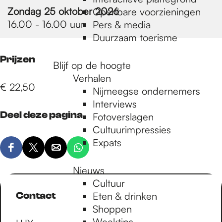
e
Zondag 25 oktober 2026
Openbare voorzieningen
16.00 - 16.00 uur
Pers & media
p
Duurzaam toerisme
Prijzen
Blijf op de hoogte
a
Verhalen
€ 22,50
Nijmeegse ondernemers
g
Interviews
Deel deze pagina
Fotoverslagen
Cultuurimpressies
e
Expats
D
D
D
D
e
e
e
e
Nieuws
e
e
e
e
Cultuur
l
l
l
l
Contact
Eten & drinken
d
d
d
d
Shoppen
e
e
e
e
Weektips