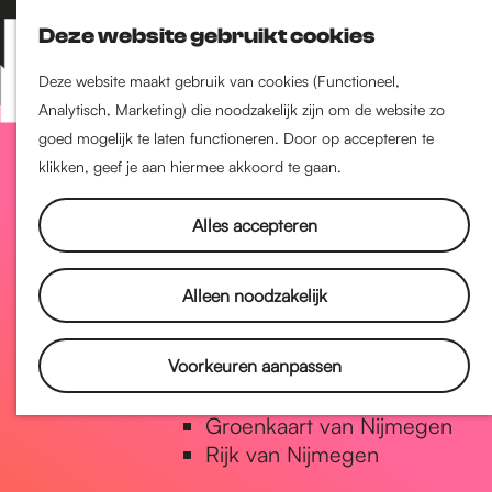
Nijmegen-Zuid
Deze website gebruikt cookies
Nijmegen-Nieuw-West
Z
K
Nijmegen-Oud-West
o
a
M
Deze website maakt gebruik van cookies (Functioneel,
Dukenburg
e
a
Analytisch, Marketing) die noodzakelijk zijn om de website zo
e
Lindenholt
G
k
r
goed mogelijk te laten functioneren. Door op accepteren te
n
e
t
klikken, geef je aan hiermee akkoord te gaan.
u
Historie
n
a
De oudste stad van
Alles accepteren
Nederland
Historische tijdlijn
n
Alleen noodzakelijk
Romeinse Limes
Vrede van Nijmegen Penning
a
Voorkeuren aanpassen
Natuur in Nijmegen
Groenkaart van Nijmegen
a
Rijk van Nijmegen