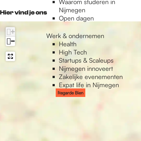
Waarom studeren in
o
r
k
p
n
n
i
B
e
Nijmegen
k
a
Hier vind je ons
e
i
B
Open dagen
L
m
n
e
i
U
L
+
n
e
X
U
Werk & ondernemen
n
−
X
Health
High Tech
Startups & Scaleups
Nijmegen innoveert
Zakelijke evenementen
Expat life in Nijmegen
Regarde Bien