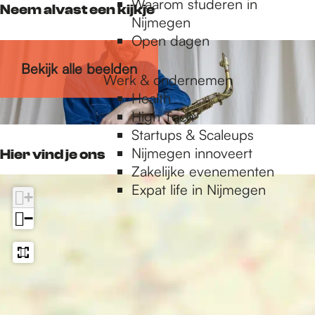
Waarom studeren in
k
a
Neem alvast een kijkje
r
Nijmegen
L
m
Open dagen
U
L
X
U
Bekijk alle beelden
X
Werk & ondernemen
Health
High Tech
Startups & Scaleups
Nijmegen innoveert
Hier vind je ons
Zakelijke evenementen
Expat life in Nijmegen
+
−