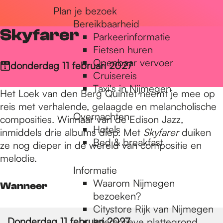
Plan je bezoek
r
Bereikbaarheid
Skyfarer
Parkeerinformatie
d
Fietsen huren
Openbaar vervoer
donderdag 11 februari 2027
Cruisereis
e
Taxi's in Nijmegen
Het Loek van den Berg Quintet neemt je mee op
reis met verhalende, gelaagde en melancholische
Overnachten
h
composities. Winnaar van de Edison Jazz,
Hotels
inmiddels drie albums diep. Met
Skyfarer
duiken
Bed & breakfast
ze nog dieper in de wereld van compositie en
o
melodie.
Informatie
Waarom Nijmegen
Wanneer
m
bezoeken?
Citystore Rijk van Nijmegen
Donderdag 11 februari 2027
Interactieve plattegrond