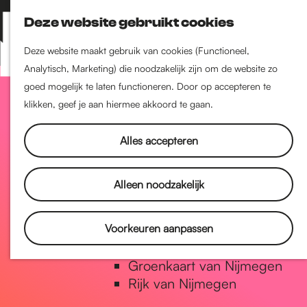
Nijmegen-Zuid
Deze website gebruikt cookies
Nijmegen-Nieuw-West
Z
K
Nijmegen-Oud-West
o
a
M
Deze website maakt gebruik van cookies (Functioneel,
Dukenburg
e
a
Analytisch, Marketing) die noodzakelijk zijn om de website zo
e
Lindenholt
G
k
r
goed mogelijk te laten functioneren. Door op accepteren te
n
e
t
klikken, geef je aan hiermee akkoord te gaan.
u
Historie
n
a
De oudste stad van
Alles accepteren
Nederland
Historische tijdlijn
n
Alleen noodzakelijk
Romeinse Limes
Vrede van Nijmegen Penning
a
Voorkeuren aanpassen
Natuur in Nijmegen
Groenkaart van Nijmegen
a
Rijk van Nijmegen