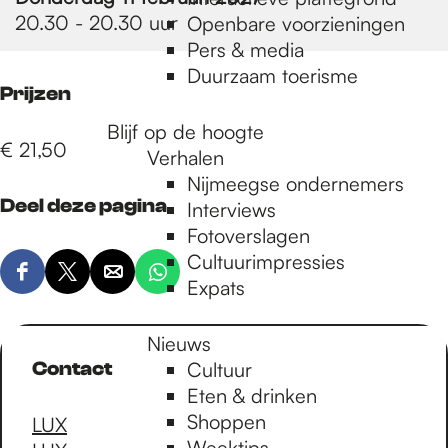
e
20.30 - 20.30 uur
Openbare voorzieningen
Pers & media
p
Duurzaam toerisme
Prijzen
Blijf op de hoogte
a
€ 21,50
Verhalen
Nijmeegse ondernemers
Deel deze pagina
g
Interviews
Fotoverslagen
Cultuurimpressies
e
D
D
D
D
Expats
e
e
e
e
e
e
e
e
Nieuws
l
l
l
l
Contact
Cultuur
d
d
d
d
Eten & drinken
e
e
e
e
Shoppen
LUX
z
z
z
z
Weektips