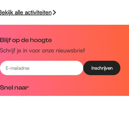
Bekijk alle activiteiten
Blijf op de hoogte
Schrijf je in voor onze nieuwsbrief
E
-
m
Snel naar
a
Uitagenda
i
Ontdek
l
a
Zien & doen
d
Plan je bezoek