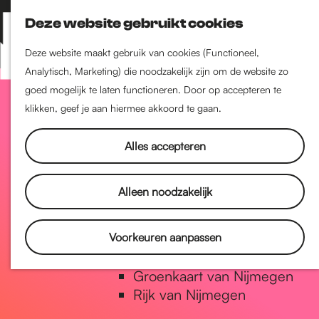
Nijmegen-Zuid
Deze website gebruikt cookies
Nijmegen-Nieuw-West
Z
K
Nijmegen-Oud-West
o
a
M
Deze website maakt gebruik van cookies (Functioneel,
Dukenburg
e
a
Analytisch, Marketing) die noodzakelijk zijn om de website zo
e
Lindenholt
G
k
r
goed mogelijk te laten functioneren. Door op accepteren te
n
e
t
klikken, geef je aan hiermee akkoord te gaan.
u
Historie
n
a
De oudste stad van
Alles accepteren
Nederland
Historische tijdlijn
n
Alleen noodzakelijk
Romeinse Limes
Vrede van Nijmegen Penning
a
Voorkeuren aanpassen
Natuur in Nijmegen
Groenkaart van Nijmegen
a
Rijk van Nijmegen