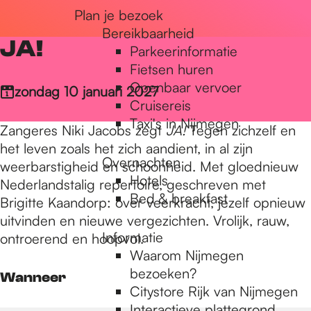
Plan je bezoek
r
Bereikbaarheid
JA!
Parkeerinformatie
d
Fietsen huren
Openbaar vervoer
zondag 10 januari 2027
Cruisereis
e
Taxi's in Nijmegen
Zangeres Niki Jacobs zegt
JA!
Tegen zichzelf en
het leven zoals het zich aandient, in al zijn
Overnachten
h
weerbarstigheid en schoonheid. Met gloednieuw
Hotels
Nederlandstalig repertoire, geschreven met
Bed & breakfast
Brigitte Kaandorp: over veerkracht, jezelf opnieuw
o
uitvinden en nieuwe vergezichten. Vrolijk, rauw,
Informatie
ontroerend en hoopvol.
Waarom Nijmegen
m
bezoeken?
Wanneer
Citystore Rijk van Nijmegen
Interactieve plattegrond