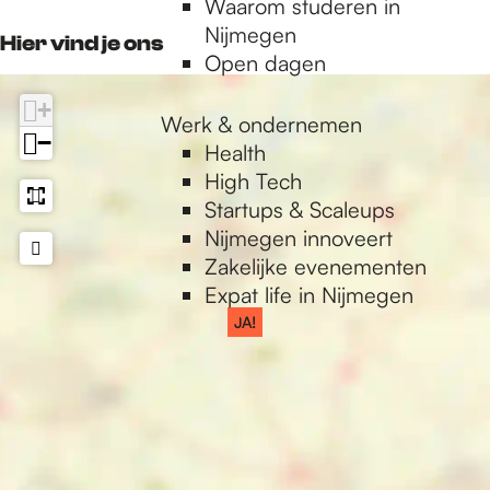
Waarom studeren in
o
r
k
p
Nijmegen
k
a
Hier vind je ons
Open dagen
L
m
U
L
+
X
U
Werk & ondernemen
−
X
Health
High Tech
Startups & Scaleups
Nijmegen innoveert
Zakelijke evenementen
Expat life in Nijmegen
JA!