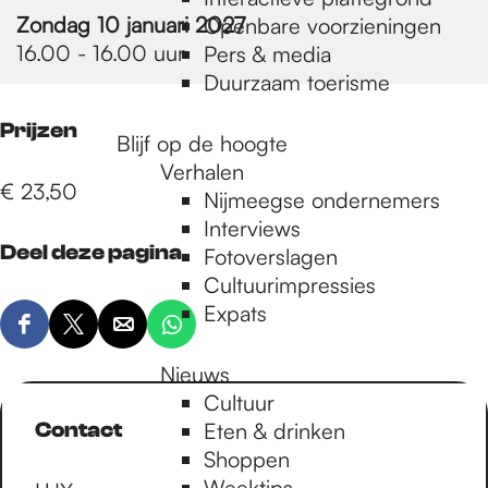
e
Zondag 10 januari 2027
Openbare voorzieningen
16.00 - 16.00 uur
Pers & media
p
Duurzaam toerisme
Prijzen
Blijf op de hoogte
a
Verhalen
€ 23,50
Nijmeegse ondernemers
g
Interviews
Deel deze pagina
Fotoverslagen
Cultuurimpressies
e
Expats
D
D
D
D
e
e
e
e
Nieuws
e
e
e
e
Cultuur
l
l
l
l
Contact
Eten & drinken
d
d
d
d
Shoppen
e
e
e
e
Weektips