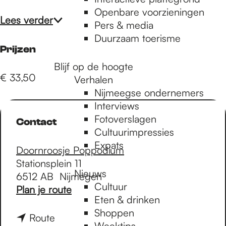
e
Openbare voorzieningen
Lees verder
Pers & media
p
Duurzaam toerisme
Prijzen
Blijf op de hoogte
a
€ 33,50
Verhalen
Nijmeegse ondernemers
g
Interviews
Fotoverslagen
Contact
Cultuurimpressies
e
Expats
Doornroosje Poppodium
Stationsplein 11
Nieuws
6512 AB
Nijmegen
Cultuur
n
Plan je route
Eten & drinken
a
Shoppen
a
n
Route
Weektips