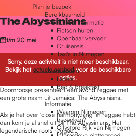
Plan je bezoek
r
Bereikbaarheid
The Abyssinians
Parkeerinformatie
d
Fietsen huren
Openbaar vervoer
t/m 20 mei
Cruisereis
e
Taxi's in Nijmegen
Sorry, deze activiteit is niet meer beschikbaar.
Bekijk het
actuele aanbod
voor de beschikbare
Overnachten
h
opties.
Hotels
Bed & breakfast
Doornroosje presenteert een avond reggae met
o
een grote naam uit Jamaica: The Abyssinians.
Informatie
Waarom Nijmegen
m
Als je het over ‘close harmonyzang’ in reggae hebt
bezoeken?
dan kom je al snel uit bij The Abyssinians. Het
Citystore Rijk van Nijmegen
legendarische roots reggae…
Interactieve plattegrond