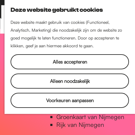
Nijmegen-Zuid
Deze website gebruikt cookies
Nijmegen-Nieuw-West
Z
K
Nijmegen-Oud-West
o
a
M
Deze website maakt gebruik van cookies (Functioneel,
Dukenburg
e
a
Analytisch, Marketing) die noodzakelijk zijn om de website zo
e
Lindenholt
G
k
r
goed mogelijk te laten functioneren. Door op accepteren te
n
e
t
klikken, geef je aan hiermee akkoord te gaan.
u
Historie
n
a
De oudste stad van
Alles accepteren
Nederland
Historische tijdlijn
n
Alleen noodzakelijk
Romeinse Limes
Vrede van Nijmegen Penning
a
Voorkeuren aanpassen
Natuur in Nijmegen
Groenkaart van Nijmegen
a
Rijk van Nijmegen