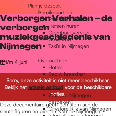
Plan je bezoek
r
Bereikbaarheid
Verborgen Verhalen – de
Parkeerinformatie
d
verborgen
Fietsen huren
Openbaar vervoer
muziekgeschiedenis van
Cruisereis
e
Nijmegen
Taxi's in Nijmegen
Overnachten
h
t/m 4 juni
Hotels
Bed & breakfast
o
Sorry, deze activiteit is niet meer beschikbaar.
Bekijk het
actuele aanbod
voor de beschikbare
Informatie
opties.
Waarom Nijmegen
m
bezoeken?
Deze documentaire geeft een stem aan de
Citystore Rijk van Nijmegen
sleutelfiguren en pioniers van de Nijmeegse
Interactieve plattegrond