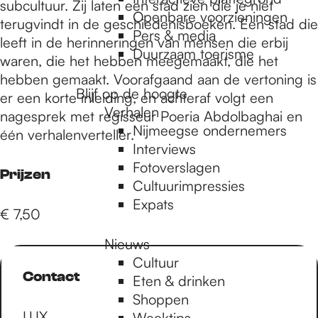
e
subcultuur. Zij laten een stad zien die je niet
Openbare voorzieningen
terugvindt in de geschiedenisboeken. Een stad die
Pers & media
leeft in de herinneringen van mensen die erbij
p
Duurzaam toerisme
waren, die het hebben meegemaakt, die het
hebben gemaakt. Voorafgaand aan de vertoning is
Blijf op de hoogte
er een korte inleiding, en achteraf volgt een
a
Verhalen
nagesprek met regisseur Poeria Abdolbaghai en
Nijmeegse ondernemers
één verhalenverteller.
g
Interviews
Fotoverslagen
Prijzen
Cultuurimpressies
e
Expats
€ 7,50
Nieuws
Cultuur
Contact
Eten & drinken
Shoppen
LUX
Weektips