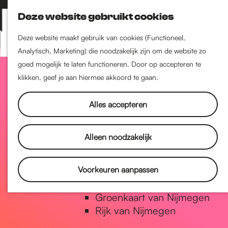
Nijmegen-Zuid
Deze website gebruikt cookies
Nijmegen-Nieuw-West
Z
K
Nijmegen-Oud-West
o
a
M
Deze website maakt gebruik van cookies (Functioneel,
Dukenburg
e
a
Analytisch, Marketing) die noodzakelijk zijn om de website zo
e
Lindenholt
G
k
r
goed mogelijk te laten functioneren. Door op accepteren te
n
e
t
klikken, geef je aan hiermee akkoord te gaan.
u
Historie
n
a
De oudste stad van
Alles accepteren
Nederland
Historische tijdlijn
n
Alleen noodzakelijk
Romeinse Limes
Vrede van Nijmegen Penning
a
Voorkeuren aanpassen
Natuur in Nijmegen
Groenkaart van Nijmegen
a
Rijk van Nijmegen