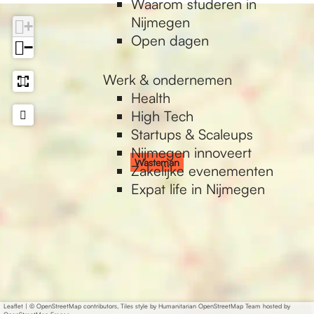
Waarom studeren in
Nijmegen
+
Open dagen
−
Werk & ondernemen
Health
High Tech
Startups & Scaleups
Nijmegen innoveert
Wasteman
Zakelijke evenementen
Expat life in Nijmegen
Leaflet
|
© OpenStreetMap contributors, Tiles style by Humanitarian OpenStreetMap Team hosted by