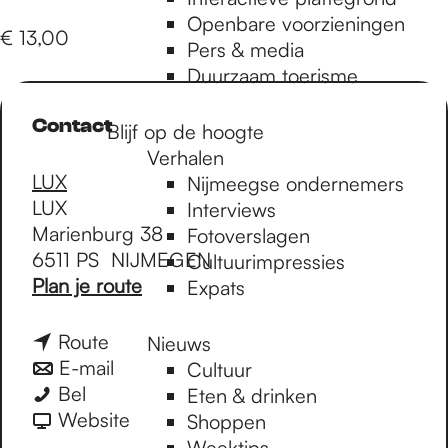
e
Openbare voorzieningen
€ 13,00
Pers & media
p
Duurzaam toerisme
Contact
Blijf op de hoogte
a
Verhalen
LUX
Nijmeegse ondernemers
LUX
g
Interviews
Marienburg 38
Fotoverslagen
6511 PS
NIJMEGEN
Cultuurimpressies
e
n
Plan je route
Expats
a
a
n
Route
Nieuws
r
a
n
E-mail
Cultuur
W
W
a
a
Bel
Eten & drinken
a
a
r
a
v
Website
Shoppen
s
s
W
r
a
Weektips