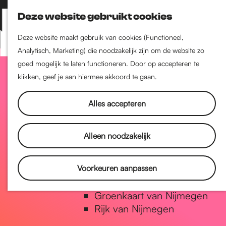
Nijmegen-Zuid
Deze website gebruikt cookies
Nijmegen-Nieuw-West
Z
K
Nijmegen-Oud-West
o
a
M
Deze website maakt gebruik van cookies (Functioneel,
Dukenburg
e
a
Analytisch, Marketing) die noodzakelijk zijn om de website zo
e
Lindenholt
G
k
r
goed mogelijk te laten functioneren. Door op accepteren te
n
e
t
klikken, geef je aan hiermee akkoord te gaan.
u
Historie
n
a
De oudste stad van
Alles accepteren
Nederland
Historische tijdlijn
n
Alleen noodzakelijk
Romeinse Limes
Vrede van Nijmegen Penning
a
Voorkeuren aanpassen
Natuur in Nijmegen
Groenkaart van Nijmegen
a
Rijk van Nijmegen