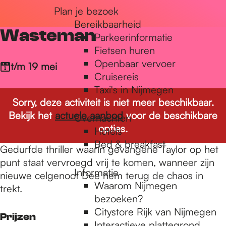
Plan je bezoek
r
Bereikbaarheid
Wasteman
Parkeerinformatie
d
Fietsen huren
Openbaar vervoer
t/m 19 mei
Cruisereis
e
Taxi's in Nijmegen
Sorry, deze activiteit is niet meer beschikbaar.
Bekijk het
actuele aanbod
voor de beschikbare
Overnachten
h
opties.
Hotels
Bed & breakfast
Gedurfde thriller waarin gevangene Taylor op het
o
punt staat vervroegd vrij te komen, wanneer zijn
Informatie
nieuwe celgenoot Dee hem terug de chaos in
Waarom Nijmegen
trekt.
m
bezoeken?
Citystore Rijk van Nijmegen
Prijzen
Interactieve plattegrond