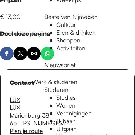
€ 13,00
Beste van Nijmegen
Cultuur
Eten & drinken
Deel deze pagina
Shoppen
Activiteiten
D
D
D
D
e
e
e
e
Nieuwsbrief
e
e
e
e
l
l
l
l
Werk & studeren
Contact
d
d
d
d
Studeren
e
e
e
e
Studies
LUX
z
z
z
z
Wonen
LUX
e
e
e
e
Verenigingen
Marienburg 38
p
p
p
p
Bijbaan
6511 PS
NIJMEGEN
a
a
a
a
Uitgaan
n
Plan je route