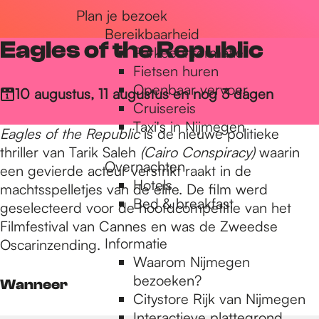
Plan je bezoek
r
Bereikbaarheid
Eagles of the Republic
Parkeerinformatie
d
Fietsen huren
Openbaar vervoer
10 augustus, 11 augustus en nog 3 dagen
Cruisereis
e
Taxi's in Nijmegen
Eagles of the Republic
is de nieuwe politieke
thriller van Tarik Saleh
(Cairo Conspiracy)
waarin
Overnachten
h
een gevierde acteur verstrikt raakt in de
Hotels
machtsspelletjes van de elite. De film werd
Bed & breakfast
geselecteerd voor de hoofdcompetitie van het
o
Filmfestival van Cannes en was de Zweedse
Informatie
Oscarinzending.
Waarom Nijmegen
m
bezoeken?
Wanneer
Citystore Rijk van Nijmegen
Interactieve plattegrond