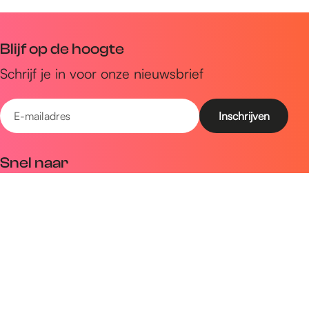
Blijf op de hoogte
Schrijf je in voor onze nieuwsbrief
E
-
m
Snel naar
a
Uitagenda
i
Ontdek
l
a
Zien & doen
d
Plan je bezoek
r
e
Volg ons op social media