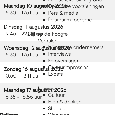
e
Maandag 10 augustus 2026
Openbare voorzieningen
15.30 - 17.51 uur
Pers & media
p
Duurzaam toerisme
Dinsdag 11 augustus 2026
19.45 - 22.06 uur
Blijf op de hoogte
a
Verhalen
Nijmeegse ondernemers
Woensdag 12 augustus 2026
g
Interviews
15.30 - 17.51 uur
Fotoverslagen
Cultuurimpressies
Zondag 16 augustus 2026
e
Expats
10.50 - 13.11 uur
Nieuws
Maandag 17 augustus 2026
Cultuur
16.35 - 18.56 uur
Eten & drinken
Shoppen
Weektips
Prijzen