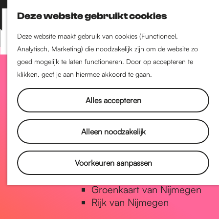
Nijmegen-Zuid
Deze website gebruikt cookies
Nijmegen-Nieuw-West
Z
K
Nijmegen-Oud-West
o
a
M
Deze website maakt gebruik van cookies (Functioneel,
Dukenburg
e
a
Analytisch, Marketing) die noodzakelijk zijn om de website zo
e
Lindenholt
G
k
r
goed mogelijk te laten functioneren. Door op accepteren te
n
e
t
klikken, geef je aan hiermee akkoord te gaan.
u
Historie
n
a
De oudste stad van
Alles accepteren
Nederland
Historische tijdlijn
n
Alleen noodzakelijk
Romeinse Limes
Vrede van Nijmegen Penning
a
Voorkeuren aanpassen
Natuur in Nijmegen
Groenkaart van Nijmegen
a
Rijk van Nijmegen