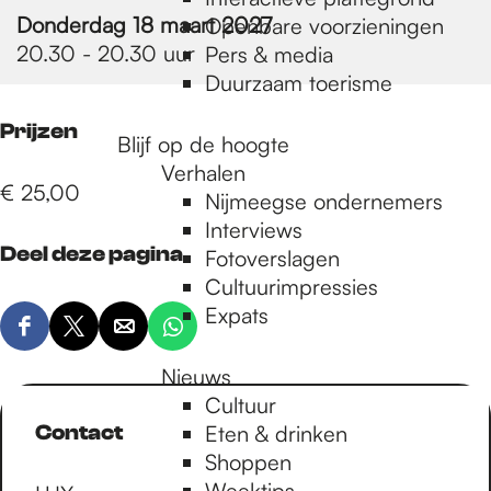
e
Donderdag 18 maart 2027
Openbare voorzieningen
20.30 - 20.30 uur
Pers & media
p
Duurzaam toerisme
Prijzen
Blijf op de hoogte
a
Verhalen
€ 25,00
Nijmeegse ondernemers
g
Interviews
Deel deze pagina
Fotoverslagen
Cultuurimpressies
e
Expats
D
D
D
D
e
e
e
e
Nieuws
e
e
e
e
Cultuur
l
l
l
l
Contact
Eten & drinken
d
d
d
d
Shoppen
e
e
e
e
Weektips