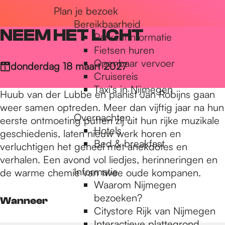
Plan je bezoek
r
Bereikbaarheid
NEEM HET LICHT
Parkeerinformatie
d
Fietsen huren
Openbaar vervoer
donderdag 18 maart 2027
Cruisereis
e
Taxi's in Nijmegen
Huub van der Lubbe en pianist Jan Robijns gaan
weer samen optreden. Meer dan vijftig jaar na hun
Overnachten
h
eerste ontmoeting putten zij uit hun rijke muzikale
Hotels
geschiedenis, laten nieuw werk horen en
Bed & breakfast
verluchtigen het geheel met anekdotes en
o
verhalen. Een avond vol liedjes, herinneringen en
Informatie
de warme chemie van twee oude kompanen.
Waarom Nijmegen
m
bezoeken?
Wanneer
Citystore Rijk van Nijmegen
Interactieve plattegrond