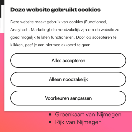
Nijmegen-Zuid
Deze website gebruikt cookies
Nijmegen-Nieuw-West
Z
K
Nijmegen-Oud-West
o
a
M
Deze website maakt gebruik van cookies (Functioneel,
Dukenburg
e
a
Analytisch, Marketing) die noodzakelijk zijn om de website zo
e
Lindenholt
G
k
r
goed mogelijk te laten functioneren. Door op accepteren te
n
e
t
klikken, geef je aan hiermee akkoord te gaan.
u
Historie
n
a
De oudste stad van
Alles accepteren
Nederland
Historische tijdlijn
n
Alleen noodzakelijk
Romeinse Limes
Vrede van Nijmegen Penning
a
Voorkeuren aanpassen
Natuur in Nijmegen
Groenkaart van Nijmegen
a
Rijk van Nijmegen