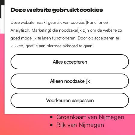
Nijmegen-Zuid
Deze website gebruikt cookies
Nijmegen-Nieuw-West
Z
K
Nijmegen-Oud-West
o
a
M
Deze website maakt gebruik van cookies (Functioneel,
Dukenburg
e
a
Analytisch, Marketing) die noodzakelijk zijn om de website zo
e
Lindenholt
G
k
r
goed mogelijk te laten functioneren. Door op accepteren te
n
e
t
klikken, geef je aan hiermee akkoord te gaan.
u
Historie
n
a
De oudste stad van
Alles accepteren
Nederland
Historische tijdlijn
n
Alleen noodzakelijk
Romeinse Limes
Vrede van Nijmegen Penning
a
Voorkeuren aanpassen
Natuur in Nijmegen
Groenkaart van Nijmegen
a
Rijk van Nijmegen