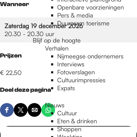
e
Wanneer
Openbare voorzieningen
Pers & media
p
Duurzaam toerisme
Zaterdag 19 december 2026
20.30 - 20.30 uur
Blijf op de hoogte
a
Verhalen
Prijzen
Nijmeegse ondernemers
g
Interviews
Fotoverslagen
€ 22,50
Cultuurimpressies
e
Expats
Deel deze pagina
Nieuws
Cultuur
D
D
D
D
Eten & drinken
e
e
e
e
Shoppen
e
e
e
e
Weektips